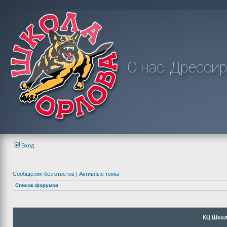
О нас
Дрессир
Вход
Сообщения без ответов
|
Активные темы
Список форумов
КЦ Школ