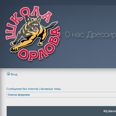
О нас
Дрессир
Вход
Сообщения без ответов
|
Активные темы
Список форумов
КЦ Школ