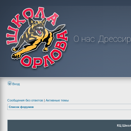
О нас
Дрессир
Вход
Сообщения без ответов
|
Активные темы
Список форумов
КЦ Школ