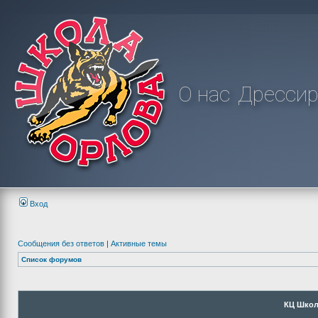
О нас
Дрессир
Вход
Сообщения без ответов
|
Активные темы
Список форумов
КЦ Школ