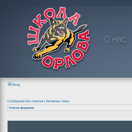
О нас
Вход
Сообщения без ответов
|
Активные темы
Список форумов