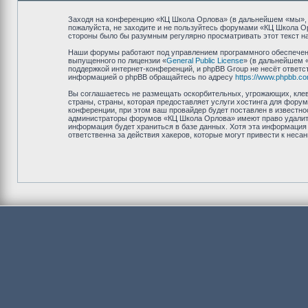
Заходя на конференцию «КЦ Школа Орлова» (в дальнейшем «мы», «н
пожалуйста, не заходите и не пользуйтесь форумами «КЦ Школа Ор
стороны было бы разумным регулярно просматривать этот текст на
Наши форумы работают под управлением программного обеспечени
выпущенного по лицензии «
General Public License
» (в дальнейшем 
поддержкой интернет-конференций, и phpBB Group не несёт ответст
информацией о phpBB обращайтесь по адресу
https://www.phpbb.co
Вы соглашаетесь не размещать оскорбительных, угрожающих, клев
страны, страны, которая предоставляет услуги хостинга для фор
конференции, при этом ваш провайдер будет поставлен в известно
администраторы форумов «КЦ Школа Орлова» имеют право удалить,
информация будет храниться в базе данных. Хотя эта информация
ответственна за действия хакеров, которые могут привести к неса