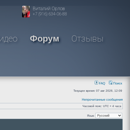
Виталий Орлов
+7 (916) 634-06-88
идео
Отзывы
Форум
FAQ
Поиск
Текущее время: 07 авг 2026, 12:09
Непрочитанные сообщения
Часовой пояс: UTC + 4 часа
Язык: