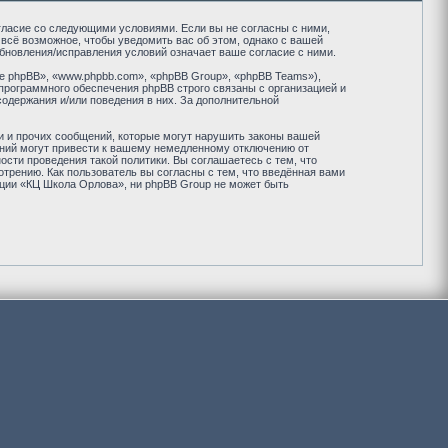
огласие со следующими условиями. Если вы не согласны с ними,
всё возможное, чтобы уведомить вас об этом, однако с вашей
бновления/исправления условий означает ваше согласие с ними.
 phpBB», «www.phpbb.com», «phpBB Group», «phpBB Teams»),
программного обеспечения phpBB строго связаны с организацией и
содержания и/или поведения в них. За дополнительной
и и прочих сообщений, которые могут нарушить законы вашей
ений могут привести к вашему немедленному отключению от
сти проведения такой политики. Вы соглашаетесь с тем, что
рению. Как пользователь вы согласны с тем, что введённая вами
нции «КЦ Школа Орлова», ни phpBB Group не может быть