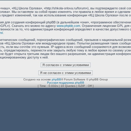
аш», «КЦ Школа Орлова», «http://shkola-orlova.ru/forum»), вы подтверждаете своё с
лова». Мы оставляем за собой право изменять эти правила в любое время и сделаем 
 предмет изменений, так как использование конференции «КЦ Школа Орлова» после о
я для создания конференций phpBB (в дальнейшем «они», «программное обеспечение
«GPL»). Скачать его можно по адресу
www.phpbb.com
. Ограничения лицензии GPL для 
венности за то, что администрация конференций определяет в качестве допустимого 
m/
.
етнических сообщений, порнографических сообщений, призывов к национальной розн
умов «КЦ Школа Орлова» или международное право. Попытки размещения таких сообщ
сть, если мы сочтём это нужным. IP-адреса всех сообщений сохраняются для возможно
 отредактировать, перенести или закрыть любую тему в любое время по своему усмот
 не будет открыта третьим лицам без вашего разрешения, ни администрация конфере
нкционированному доступу к ней.
Создано на основе
phpBB
® Forum Software © phpBB Group
Русская поддержка phpBB
[ Time : 0.032s | 10 Queries | GZIP : Off ]