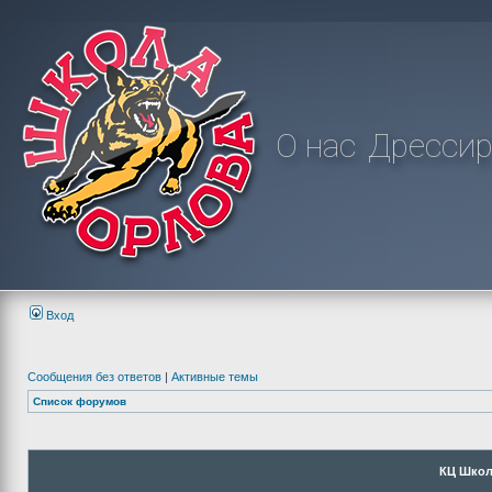
О нас
Дрессир
Вход
Сообщения без ответов
|
Активные темы
Список форумов
КЦ Школ