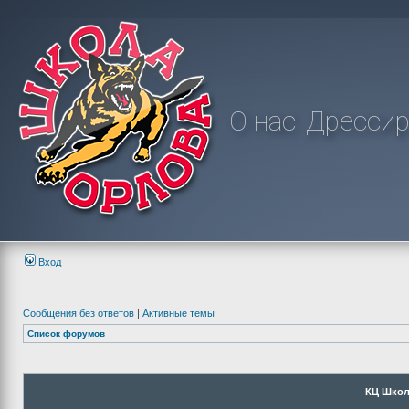
О нас
Дрессир
Вход
Сообщения без ответов
|
Активные темы
Список форумов
КЦ Школ