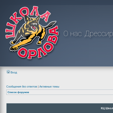
О нас
Дрессир
Вход
Сообщения без ответов
|
Активные темы
Список форумов
КЦ Школ