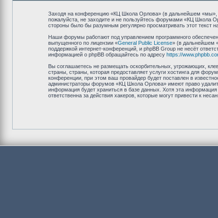
Заходя на конференцию «КЦ Школа Орлова» (в дальнейшем «мы», «н
пожалуйста, не заходите и не пользуйтесь форумами «КЦ Школа Ор
стороны было бы разумным регулярно просматривать этот текст на
Наши форумы работают под управлением программного обеспечени
выпущенного по лицензии «
General Public License
» (в дальнейшем 
поддержкой интернет-конференций, и phpBB Group не несёт ответст
информацией о phpBB обращайтесь по адресу
https://www.phpbb.co
Вы соглашаетесь не размещать оскорбительных, угрожающих, клев
страны, страны, которая предоставляет услуги хостинга для фор
конференции, при этом ваш провайдер будет поставлен в известно
администраторы форумов «КЦ Школа Орлова» имеют право удалить,
информация будет храниться в базе данных. Хотя эта информация
ответственна за действия хакеров, которые могут привести к неса