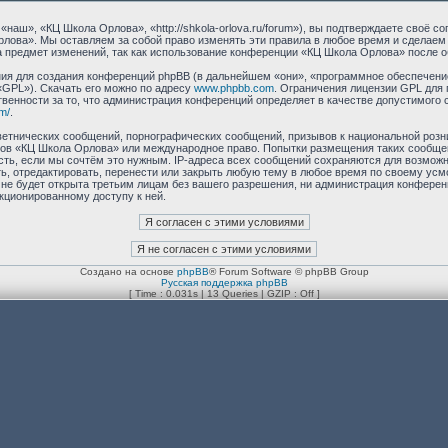
аш», «КЦ Школа Орлова», «http://shkola-orlova.ru/forum»), вы подтверждаете своё с
лова». Мы оставляем за собой право изменять эти правила в любое время и сделаем 
 предмет изменений, так как использование конференции «КЦ Школа Орлова» после о
я для создания конференций phpBB (в дальнейшем «они», «программное обеспечение
«GPL»). Скачать его можно по адресу
www.phpbb.com
. Ограничения лицензии GPL для 
венности за то, что администрация конференций определяет в качестве допустимого 
m/
.
етнических сообщений, порнографических сообщений, призывов к национальной розн
умов «КЦ Школа Орлова» или международное право. Попытки размещения таких сообщ
сть, если мы сочтём это нужным. IP-адреса всех сообщений сохраняются для возможно
 отредактировать, перенести или закрыть любую тему в любое время по своему усмот
 не будет открыта третьим лицам без вашего разрешения, ни администрация конфере
нкционированному доступу к ней.
Создано на основе
phpBB
® Forum Software © phpBB Group
Русская поддержка phpBB
[ Time : 0.031s | 13 Queries | GZIP : Off ]