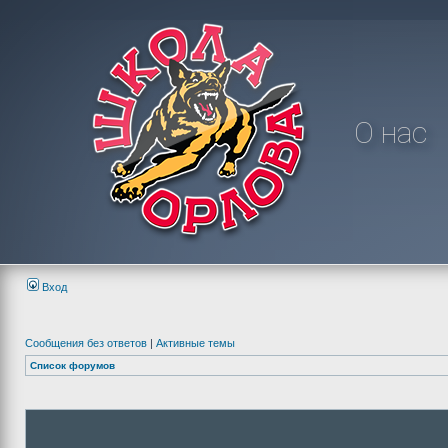
О нас
Вход
Сообщения без ответов
|
Активные темы
Список форумов