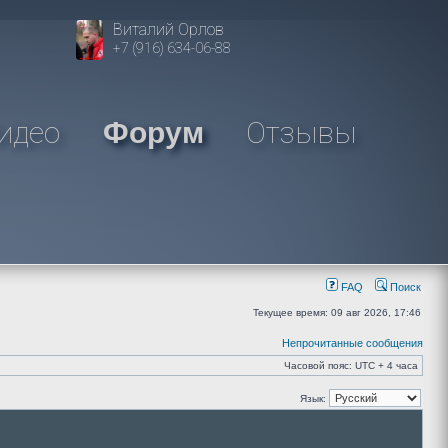
Виталий Орлов
+7 (916) 634-06-88
идео
Отзывы
Форум
FAQ
Поиск
Текущее время: 09 авг 2026, 17:46
Непрочитанные сообщения
Часовой пояс: UTC + 4 часа
Язык: