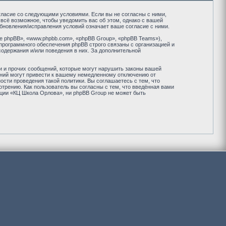
огласие со следующими условиями. Если вы не согласны с ними,
всё возможное, чтобы уведомить вас об этом, однако с вашей
бновления/исправления условий означает ваше согласие с ними.
 phpBB», «www.phpbb.com», «phpBB Group», «phpBB Teams»),
программного обеспечения phpBB строго связаны с организацией и
содержания и/или поведения в них. За дополнительной
и и прочих сообщений, которые могут нарушить законы вашей
ений могут привести к вашему немедленному отключению от
сти проведения такой политики. Вы соглашаетесь с тем, что
рению. Как пользователь вы согласны с тем, что введённая вами
нции «КЦ Школа Орлова», ни phpBB Group не может быть