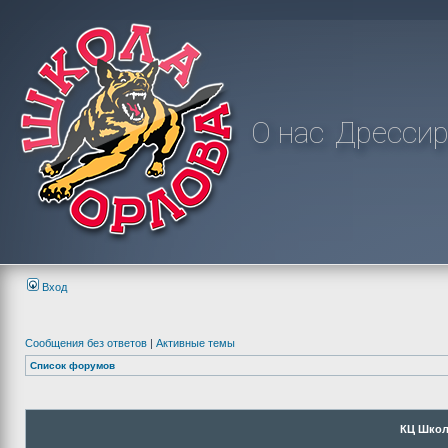
О нас
Дрессир
Вход
Сообщения без ответов
|
Активные темы
Список форумов
КЦ Школ