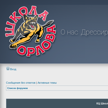
О нас
Дрессир
Вход
Сообщения без ответов
|
Активные темы
Список форумов
КЦ Школ