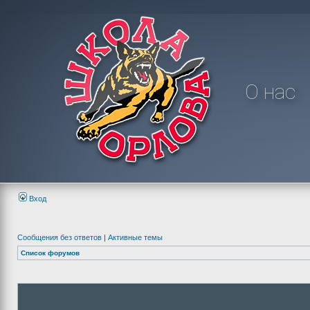
О нас
Вход
Сообщения без ответов
|
Активные темы
Список форумов