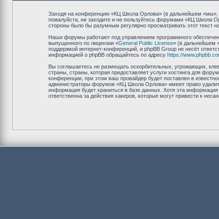
Заходя на конференцию «КЦ Школа Орлова» (в дальнейшем «мы», «н
пожалуйста, не заходите и не пользуйтесь форумами «КЦ Школа Ор
стороны было бы разумным регулярно просматривать этот текст на
Наши форумы работают под управлением программного обеспечени
выпущенного по лицензии «
General Public License
» (в дальнейшем 
поддержкой интернет-конференций, и phpBB Group не несёт ответст
информацией о phpBB обращайтесь по адресу
https://www.phpbb.co
Вы соглашаетесь не размещать оскорбительных, угрожающих, клев
страны, страны, которая предоставляет услуги хостинга для фор
конференции, при этом ваш провайдер будет поставлен в известно
администраторы форумов «КЦ Школа Орлова» имеют право удалить,
информация будет храниться в базе данных. Хотя эта информация
ответственна за действия хакеров, которые могут привести к неса