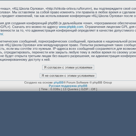
аш», «КЦ Школа Орлова», «http://shkola-orlova.ru/forum»), вы подтверждаете своё с
лова». Мы оставляем за собой право изменять эти правила в любое время и сделаем 
 предмет изменений, так как использование конференции «КЦ Школа Орлова» после о
я для создания конференций phpBB (в дальнейшем «они», «программное обеспечение
«GPL»). Скачать его можно по адресу
www.phpbb.com
. Ограничения лицензии GPL для 
венности за то, что администрация конференций определяет в качестве допустимого 
m/
.
етнических сообщений, порнографических сообщений, призывов к национальной розн
умов «КЦ Школа Орлова» или международное право. Попытки размещения таких сообщ
сть, если мы сочтём это нужным. IP-адреса всех сообщений сохраняются для возможно
 отредактировать, перенести или закрыть любую тему в любое время по своему усмот
 не будет открыта третьим лицам без вашего разрешения, ни администрация конфере
нкционированному доступу к ней.
Создано на основе
phpBB
® Forum Software © phpBB Group
Русская поддержка phpBB
[ Time : 0.038s | 13 Queries | GZIP : Off ]