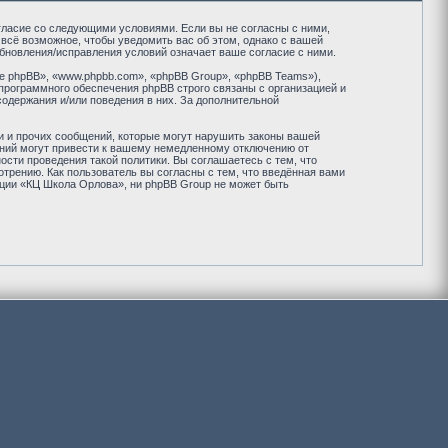
огласие со следующими условиями. Если вы не согласны с ними,
всё возможное, чтобы уведомить вас об этом, однако с вашей
бновления/исправления условий означает ваше согласие с ними.
 phpBB», «www.phpbb.com», «phpBB Group», «phpBB Teams»),
программного обеспечения phpBB строго связаны с организацией и
содержания и/или поведения в них. За дополнительной
и и прочих сообщений, которые могут нарушить законы вашей
ений могут привести к вашему немедленному отключению от
сти проведения такой политики. Вы соглашаетесь с тем, что
рению. Как пользователь вы согласны с тем, что введённая вами
нции «КЦ Школа Орлова», ни phpBB Group не может быть