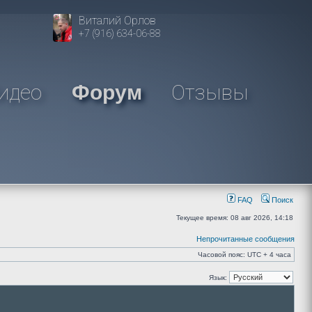
Виталий Орлов
+7 (916) 634-06-88
идео
Отзывы
Форум
FAQ
Поиск
Текущее время: 08 авг 2026, 14:18
Непрочитанные сообщения
Часовой пояс: UTC + 4 часа
Язык: