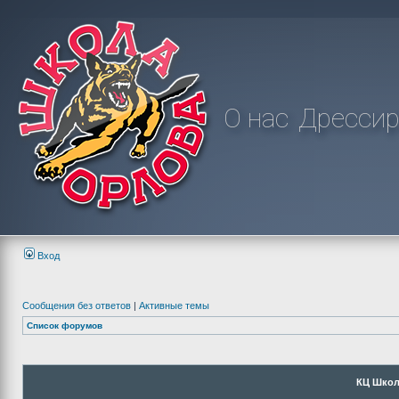
О нас
Дрессир
Вход
Сообщения без ответов
|
Активные темы
Список форумов
КЦ Школ