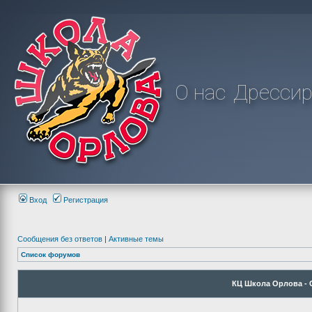
О нас
Дрессир
Вход
Регистрация
Сообщения без ответов
|
Активные темы
Список форумов
КЦ Школа Орлова -