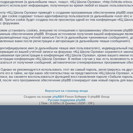
подразделения (в дальнейшем «мы», «наш», «КЦ Школа Орлова», «http://shkola-orlova
eams») используют информацию, полученную во время любой из ваших пользовательс
отр «КЦ Школа Орлова» приведёт к созданию программным обеспечением phpBB опред
две cookie содержат только идентификатор пользователя (в дальнейшем «user-id») и 
 Третья cookie будет создана после просмотра одной из тем конференции «КЦ Школ
 с форумами.
ем установить cookies, внешние по отношению к программному обеспечению phpBB, о
аммным обеспечением phpBB. Вторым источником получения вашей информации являю
 размещённые под учётной записью Гостя (в дальнейшем «анонимные сообщения»), д
авленные вами после регистрации и авторизации (в дальнейшем «ваши сообщения»).
идентифицируемое имя (в дальнейшем «ваше имя пользователя»), индивидуальный пар
нформация из вашей учётной записи на форумах «КЦ Школа Орлова» охраняется зако
иваемая при регистрации в конференции «КЦ Школа Орлова», кроме вашего имени поль
нистрации конференции «КЦ Школа Орлова». В любом случае у вас есть возможность в
отказаться от получения сообщений, автоматически сгенерированных программным обе
днако не рекомендуется использовать этот же самый пароль, регистрируясь на друг
е его в тайне, ни при каких обстоятельствах ни представители «КЦ Школа Орлова», н
 записи, вы сможете воспользоваться функцией восстановления пароля «Забыли паро
l, после чего программное обеспечение phpBB сгенерирует вам новый пароль для ваш
Вернуться на страницу входа
Создано на основе
phpBB
® Forum Software © phpBB Group
Русская поддержка phpBB
[ Time : 0.035s | 8 Queries | GZIP : Off ]