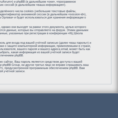
.ru/forum») и phpBB (в дальнейшем «они», «программное
ких сессий (в дальнейшем «ваша информация»).
елённого числа cookies (небольшие текстовые файлы,
идентификатор анонимной сессии (в дальнейшем «session-id»),
а Орлова» и будет использоваться для хранения информации о
днако они выходят за рамки этого документа, целью которого
тся данные, которые вы отправляете на форум. Этими данными
анные, указанные при регистрации в конференции «КЦ Школа
оль для входа под вашей учётной записью (далее «ваш пароль») и
нами о защите компьютерной информации, применяемыми в стране,
зователя, вашего пароля и вашего адреса email, может быть как
ыбрать, какая информация из вашей учётной записи будет
спечением phpBB.
их сайтах. Ваш пароль является средством доступа к вашей
и phpBB Group, ни другое третье лицо не вправе спрашивать ваш
ль?», предусмотренной программным обеспечением phpBB. Вам
ей учётной записи.