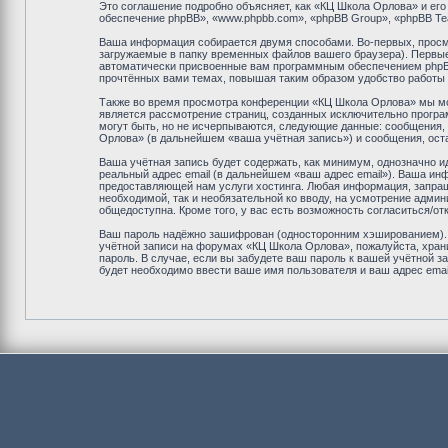
Это соглашение подробно объясняет, как «КЦ Школа Орлова» и его 
обеспечение phpBB», «www.phpbb.com», «phpBB Group», «phpBB T
Ваша информация собирается двумя способами. Во-первых, просм
загружаемые в папку временных файлов вашего браузера). Первые 
автоматически присвоенные вам программным обеспечением phpBB.
прочтённых вами темах, повышая таким образом удобство работы
Также во время просмотра конференции «КЦ Школа Орлова» мы мож
является рассмотрение страниц, созданных исключительно прогр
могут быть, но не исчерпываются, следующие данные: сообщения,
Орлова» (в дальнейшем «ваша учётная запись») и сообщения, ост
Ваша учётная запись будет содержать, как минимум, однозначно 
реальный адрес email (в дальнейшем «ваш адрес email»). Ваша и
предоставляющей нам услуги хостинга. Любая информация, запраш
необходимой, так и необязательной ко вводу, на усмотрение адми
общедоступна. Кроме того, у вас есть возможность согласиться/
Ваш пароль надёжно зашифрован (односторонним хэшированием). О
учётной записи на форумах «КЦ Школа Орлова», пожалуйста, хранит
пароль. В случае, если вы забудете ваш пароль к вашей учётной
будет необходимо ввести ваше имя пользователя и ваш адрес emai