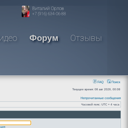
Виталий Орлов
+7 (916) 634-06-88
идео
Отзывы
Форум
FAQ
Поиск
Текущее время: 08 авг 2026, 00:08
Непрочитанные сообщения
Часовой пояс: UTC + 4 часа
ация