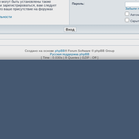
 могут быть установлены также
Пароль:
м зарегистрироваться, вам следует
Забыли 
что ваше присутствие на форумах
Автом
льности
Скрыт
Создано на основе
phpBB
® Forum Software © phpBB Group
Русская поддержка phpBB
[ Time : 0.030s | 8 Queries | GZIP : Off ]