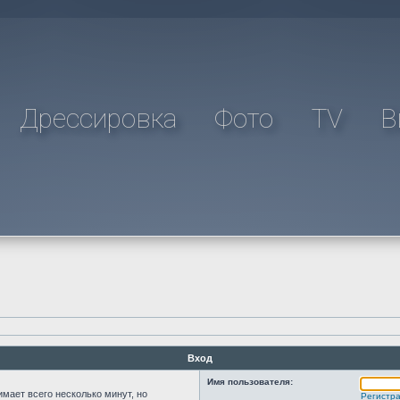
Дрессировка
Фото
TV
В
Вход
Имя пользователя:
мает всего несколько минут, но
Регистр