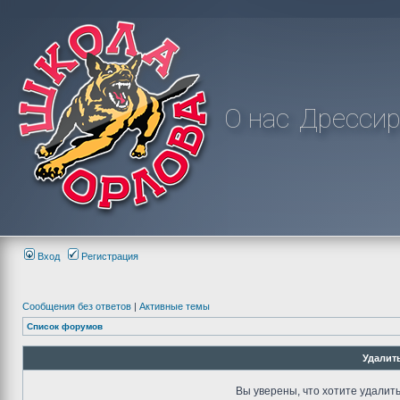
О нас
Дрессир
Вход
Регистрация
Сообщения без ответов
|
Активные темы
Список форумов
Удалит
Вы уверены, что хотите удалит