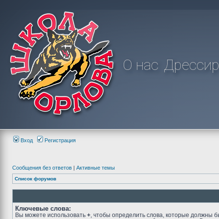
О нас
Дрессир
Вход
Регистрация
Сообщения без ответов
|
Активные темы
Список форумов
Ключевые слова:
Вы можете использовать
+
, чтобы определить слова, которые должны б