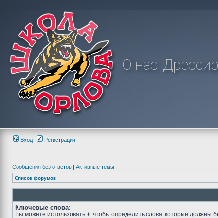
О нас
Дрессир
Вход
Регистрация
Сообщения без ответов
|
Активные темы
Список форумов
Ключевые слова:
Вы можете использовать
+
, чтобы определить слова, которые должны б