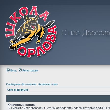
О нас
Дрессир
Вход
Регистрация
Сообщения без ответов
|
Активные темы
Список форумов
Ключевые слова:
Вы можете использовать
+
, чтобы определить слова, которые должны б