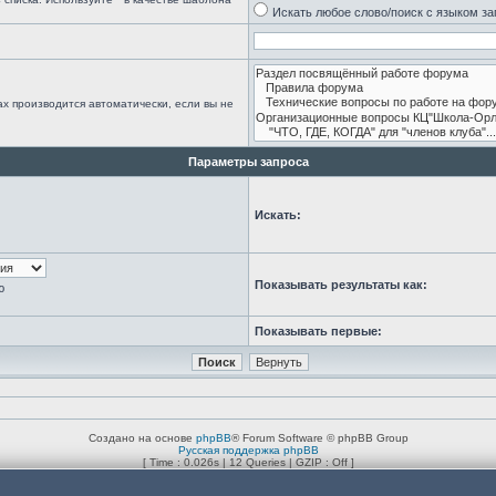
Искать любое слово/поиск с языком з
х производится автоматически, если вы не
Параметры запроса
Искать:
Показывать результаты как:
ю
Показывать первые:
Создано на основе
phpBB
® Forum Software © phpBB Group
Русская поддержка phpBB
[ Time : 0.026s | 12 Queries | GZIP : Off ]