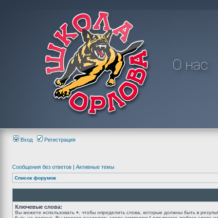
О нас
Вход
Регистрация
Сообщения без ответов
|
Активные темы
Список форумов
Ключевые слова:
Вы можете использовать
+
, чтобы определить слова, которые должны быть в резуль
быть не должно. Вы можете разделить слова символом
|
для поиска любого слова из