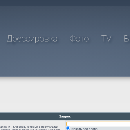
Дрессировка
Фото
TV
В
Запрос
татах, и
-
для слов, которых в результатах
Искать все слова
 списка. Используйте
*
в качестве шаблона