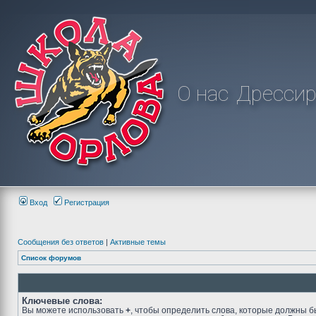
О нас
Дрессир
Вход
Регистрация
Сообщения без ответов
|
Активные темы
Список форумов
Ключевые слова:
Вы можете использовать
+
, чтобы определить слова, которые должны б