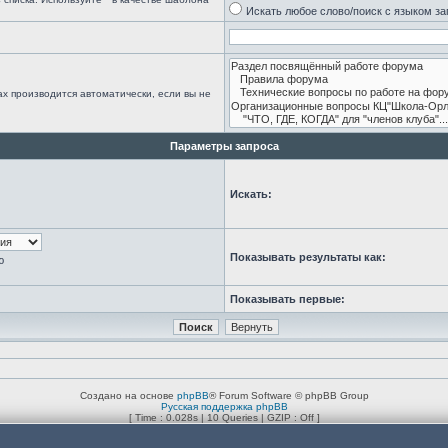
Искать любое слово/поиск с языком з
х производится автоматически, если вы не
Параметры запроса
Искать:
Показывать результаты как:
ю
Показывать первые:
Создано на основе
phpBB
® Forum Software © phpBB Group
Русская поддержка phpBB
[ Time : 0.028s | 10 Queries | GZIP : Off ]