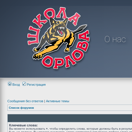
О нас
Вход
Регистрация
Сообщения без ответов
|
Активные темы
Список форумов
Ключевые слова:
Вы можете использовать
+
, чтобы определить слова, которые должны быть в резуль
быть не должно. Вы можете разделить слова символом
|
для поиска любого слова из