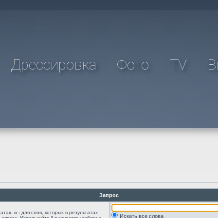
Дрессировка
Фото
TV
В
Запрос
татах, и
-
для слов, которых в результатах
Искать все слова
 списка. Используйте
*
в качестве шаблона