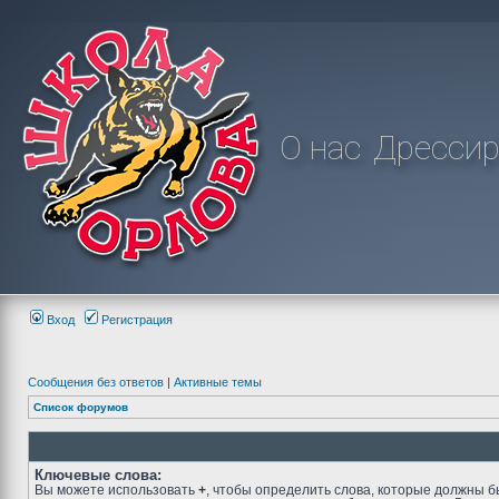
О нас
Дрессир
Вход
Регистрация
Сообщения без ответов
|
Активные темы
Список форумов
Ключевые слова:
Вы можете использовать
+
, чтобы определить слова, которые должны б