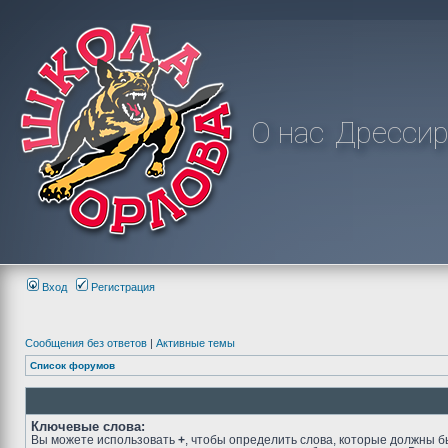
О нас
Дрессир
Вход
Регистрация
Сообщения без ответов
|
Активные темы
Список форумов
Ключевые слова:
Вы можете использовать
+
, чтобы определить слова, которые должны б