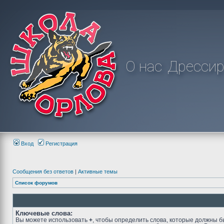
О нас
Дрессир
Вход
Регистрация
Сообщения без ответов
|
Активные темы
Список форумов
Ключевые слова:
Вы можете использовать
+
, чтобы определить слова, которые должны б