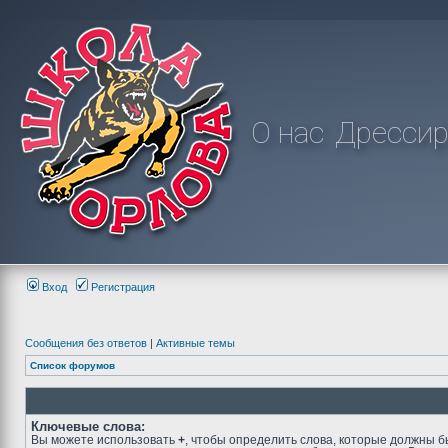
О нас
Дрессир
Вход
Регистрация
Сообщения без ответов
|
Активные темы
Список форумов
Ключевые слова:
Вы можете использовать
+
, чтобы определить слова, которые должны б