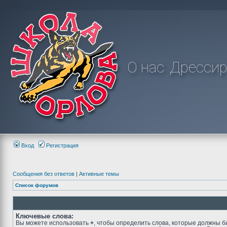
О нас
Дрессир
Вход
Регистрация
Сообщения без ответов
|
Активные темы
Список форумов
Ключевые слова:
Вы можете использовать
+
, чтобы определить слова, которые должны б