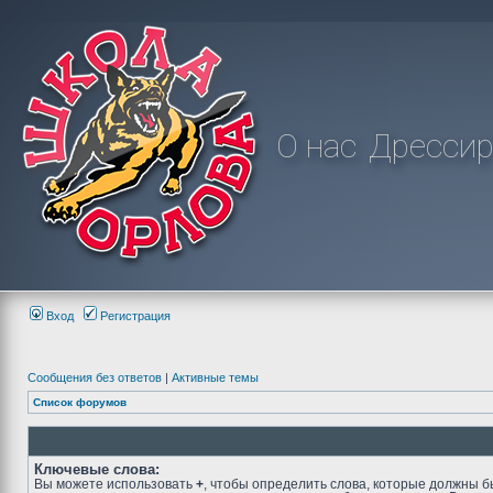
О нас
Дрессир
Вход
Регистрация
Сообщения без ответов
|
Активные темы
Список форумов
Ключевые слова:
Вы можете использовать
+
, чтобы определить слова, которые должны б