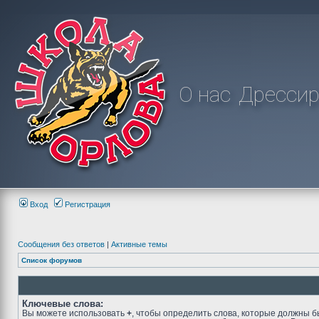
О нас
Дрессир
Вход
Регистрация
Сообщения без ответов
|
Активные темы
Список форумов
Ключевые слова:
Вы можете использовать
+
, чтобы определить слова, которые должны б