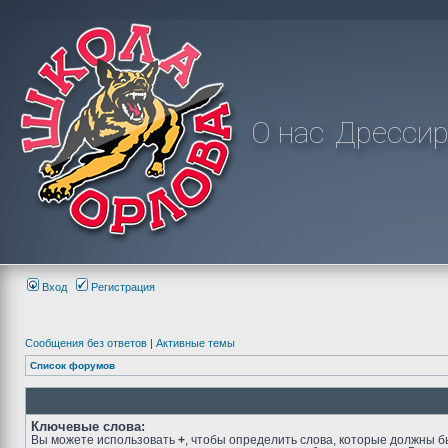
О нас
Дрессир
Вход
Регистрация
Сообщения без ответов
|
Активные темы
Список форумов
Ключевые слова:
Вы можете использовать
+
, чтобы определить слова, которые должны б