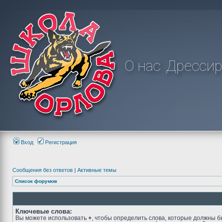
О нас
Дрессир
Вход
Регистрация
Сообщения без ответов
|
Активные темы
Список форумов
Ключевые слова:
Вы можете использовать
+
, чтобы определить слова, которые должны б