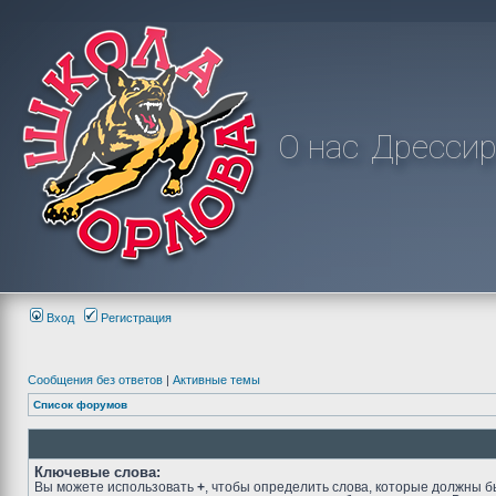
О нас
Дрессир
Вход
Регистрация
Сообщения без ответов
|
Активные темы
Список форумов
Ключевые слова:
Вы можете использовать
+
, чтобы определить слова, которые должны б