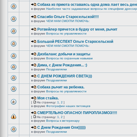
Собака из приюта оставаясь одна дома лает весь ден
в форуме
Наиболее часто задаваемые вопросы по специфике дрессир
Спасибо Ольге Старосельской!!!!
в форуме
ЧЕМ НАМ СМОГЛИ ПОМОЧЬ:
Ротвейлер прячется в будку от меня, рычит
в форуме
Вопросы по управляемости
Большой РЕСПЕКТ Ольге Старосельской
в форуме
ЧЕМ НАМ СМОГЛИ ПОМОЧЬ:
Дизбаланс добычи и защиты
в форуме
Вопросы по охранным навыкам
Дима, с Днем Рождения... :)
в форуме
Поздравлялки
C ДНЕМ РОЖДЕНИЯ СВЕТА)))
в форуме
Поздравлялки
Собака рычит на ребенка.
в форуме
Вопросы по управляемости
Моя стайка.
[
На страницу:
1
,
2
]
в форуме
Фотографии наших питомцев
СМЕРТЕЛЬНО ОПАСНО! ПИРОПЛАЗМОЗ!!!!
[
На страницу:
1
,
2
]
в форуме
Вопросы к ветеринару
С Днем Рождения Оля))))))
в форуме
Поздравлялки