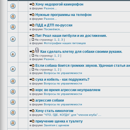
Хочу недорогой камерофон
в форуме
Разное...
Нужные программы на телефон
в форуме
Разное...
ПДД и ДТП по-русски
в форуме
Посмеёмся.....
Пит Реал наши питбули и их достижения.
[
На страницу:
1
,
2
,
3
]
в форуме
Фотографии наших питомцев
Как сделать клетку для собаки своими руками.
[
На страницу:
1
,
2
]
в форуме
Разное...
Если собака боится громких звуков. Удачная статья а
[
На страницу:
1
,
2
]
в форуме
Вопросы по управляемости
сука и кобель - как подружить?
в форуме
Вопросы по управляемости
корс во время агрессии неуправляем
в форуме
Вопросы по управляемости
агрессия собаки
в форуме
Вопросы по управляемости
Хочу стать кинологом
в форуме
"ЧТО, ГДЕ, КОГДА" для "членов клуба"....
приучение щенка к туалету
в форуме
Занятия с щенком