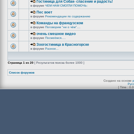
Гостиница для Собак- спасение и радость!
в форуме
ЧЕМ НАМ СМОГЛИ ПОМОЧЬ:
Пес воет
в форуме
Рекомендации по содержанию
Команды на французском
в форуме
Поговорим "ни о чём"....
очень смешное видео
в форуме
Посмеёмся.....
Зоогостиница в Красногорске
в форуме
Разное...
Страница
1
из
20
[ Результатов поиска более 1000 ]
Список форумов
Создано на основе
Рус
[ Time : 0.0