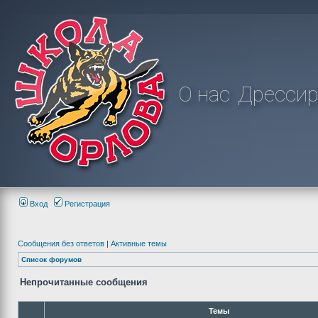
О нас
Дрессир
Вход
Регистрация
Сообщения без ответов
|
Активные темы
Список форумов
Непрочитанные сообщения
Темы