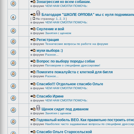
Зооагрессия ко всем собакам.
в форуме
ЧЕМ НАМ СМОГЛИ ПОМОЧЬ:
Благодаря "ШКОЛЕ ОРЛОВА" мы с нуля поднимаемс
[
На страницу:
1
,
2
,
3
]
в форуме
ЧЕМ НАМ СМОГЛИ ПОМОЧЬ:
Скуление и вой
в форуме
Занятия с щенком
Регистрация
в форуме
Технические вопросы по работе на форуме
муки выбора :)
в форуме
Разное...
Вопрос по выбору породы собак
в форуме
Поговорим о специфике дрессировки!
Помогите пожалуйста с клеткой для бигля
в форуме
Разное...
Спасибо!!! Отдельное спасибо Ольге
в форуме
ЧЕМ НАМ СМОГЛИ ПОМОЧЬ:
Спасибо Ирине
в форуме
ЧЕМ НАМ СМОГЛИ ПОМОЧЬ:
Щенок сидит под диваном
в форуме
Занятия с щенком
Годовалый кобель ВЕО. Как правильно построить отн
в форуме
Наиболее часто задаваемые вопросы по специфике дрессир
Спасибо Ольге Старосельской