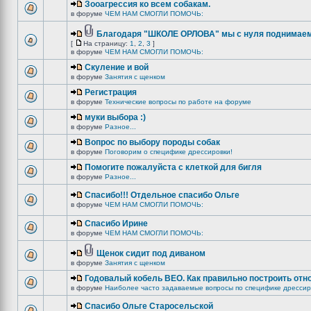
Зооагрессия ко всем собакам.
в форуме
ЧЕМ НАМ СМОГЛИ ПОМОЧЬ:
Благодаря "ШКОЛЕ ОРЛОВА" мы с нуля поднимаемс
[
На страницу:
1
,
2
,
3
]
в форуме
ЧЕМ НАМ СМОГЛИ ПОМОЧЬ:
Скуление и вой
в форуме
Занятия с щенком
Регистрация
в форуме
Технические вопросы по работе на форуме
муки выбора :)
в форуме
Разное...
Вопрос по выбору породы собак
в форуме
Поговорим о специфике дрессировки!
Помогите пожалуйста с клеткой для бигля
в форуме
Разное...
Спасибо!!! Отдельное спасибо Ольге
в форуме
ЧЕМ НАМ СМОГЛИ ПОМОЧЬ:
Спасибо Ирине
в форуме
ЧЕМ НАМ СМОГЛИ ПОМОЧЬ:
Щенок сидит под диваном
в форуме
Занятия с щенком
Годовалый кобель ВЕО. Как правильно построить отн
в форуме
Наиболее часто задаваемые вопросы по специфике дрессир
Спасибо Ольге Старосельской