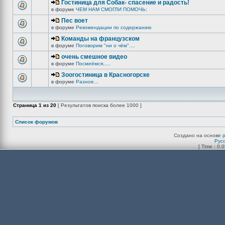
Гостиница для Собак- спасение и радость!
в форуме
ЧЕМ НАМ СМОГЛИ ПОМОЧЬ:
Пес воет
в форуме
Рекомендации по содержанию
Команды на французском
в форуме
Поговорим "ни о чём"....
очень смешное видео
в форуме
Посмеёмся.....
Зоогостиница в Красногорске
в форуме
Разное...
Страница
1
из
20
[ Результатов поиска более 1000 ]
Список форумов
Создано на основе
Рус
[ Time : 0.0