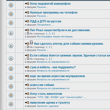
Хочу недорогой камерофон
в форуме
Разное...
Нужные программы на телефон
в форуме
Разное...
ПДД и ДТП по-русски
в форуме
Посмеёмся.....
Пит Реал наши питбули и их достижения.
[
На страницу:
1
,
2
,
3
]
в форуме
Фотографии наших питомцев
Как сделать клетку для собаки своими руками.
[
На страницу:
1
,
2
]
в форуме
Разное...
Если собака боится громких звуков. Удачная статья а
[
На страницу:
1
,
2
]
в форуме
Вопросы по управляемости
сука и кобель - как подружить?
в форуме
Вопросы по управляемости
корс во время агрессии неуправляем
в форуме
Вопросы по управляемости
агрессия собаки
в форуме
Вопросы по управляемости
Хочу стать кинологом
в форуме
"ЧТО, ГДЕ, КОГДА" для "членов клуба"....
приучение щенка к туалету
в форуме
Занятия с щенком