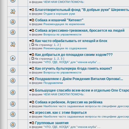
в форуме
ЧЕМ НАМ СМОГЛИ ПОМОЧЬ:
Благотворительный фонд "В добрые руки" Шереметь
в форуме
Отдам в хорошие руки
Собака и кошачий "Китекет"
в форуме
Рекомендации по кормлению
Собака агрессивно-тревожная, бросается на людей
в форуме
Вопросы по управляемости
Как часто обрабатывать от клещей и блох
[
На страницу:
1
,
2
]
в форуме
Рекомендации по содержанию
Как добраться до площадки своим ходом???
[
На страницу:
1
,
2
,
3
]
в форуме
"ЧТО, ГДЕ, КОГДА" для "членов клуба"....
Как отучить бультерера 4года гонять кошек?
в форуме
Вопросы по управляемости
Поздравляем с Днём Рождения Виталия Орлова!...
в форуме
Поздравлялки
Большущее спасибо всем-всем и отдельно Оле Старо
в форуме
ЧЕМ НАМ СМОГЛИ ПОМОЧЬ:
Собака и ребенок. Агрессия на ребёнка
в форуме
Наиболее часто задаваемые вопросы по специфике дрессир
агрессия. как с этим бороться
в форуме
Наиболее часто задаваемые вопросы по специфике дрессир
Групповые занятия
в форуме
"ЧТО, ГДЕ, КОГДА" для "членов клуба"....