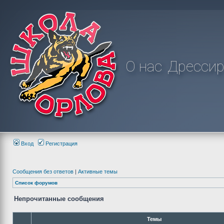
О нас
Дрессир
Вход
Регистрация
Сообщения без ответов
|
Активные темы
Список форумов
Непрочитанные сообщения
Темы