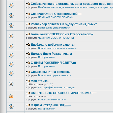
Собака из приюта оставаясь одна дома лает весь ден
в форуме
Наиболее часто задаваемые вопросы по специфике дрессир
Спасибо Ольге Старосельской!!!!
в форуме
ЧЕМ НАМ СМОГЛИ ПОМОЧЬ:
Ротвейлер прячется в будку от меня, рычит
в форуме
Вопросы по управляемости
Большой РЕСПЕКТ Ольге Старосельской
в форуме
ЧЕМ НАМ СМОГЛИ ПОМОЧЬ:
Дизбаланс добычи и защиты
в форуме
Вопросы по охранным навыкам
Дима, с Днем Рождения... :)
в форуме
Поздравлялки
C ДНЕМ РОЖДЕНИЯ СВЕТА)))
в форуме
Поздравлялки
Собака рычит на ребенка.
в форуме
Вопросы по управляемости
Моя стайка.
[
На страницу:
1
,
2
]
в форуме
Фотографии наших питомцев
СМЕРТЕЛЬНО ОПАСНО! ПИРОПЛАЗМОЗ!!!!
[
На страницу:
1
,
2
]
в форуме
Вопросы к ветеринару
С Днем Рождения Оля))))))
в форуме
Поздравлялки