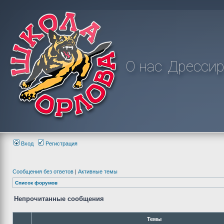
О нас
Дрессир
Вход
Регистрация
Сообщения без ответов
|
Активные темы
Список форумов
Непрочитанные сообщения
Темы