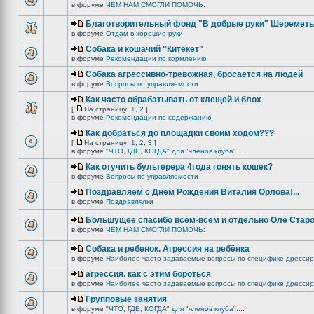
в форуме
ЧЕМ НАМ СМОГЛИ ПОМОЧЬ:
Благотворительный фонд "В добрые руки" Шереметь
в форуме
Отдам в хорошие руки
Собака и кошачий "Китекет"
в форуме
Рекомендации по кормлению
Собака агрессивно-тревожная, бросается на людей
в форуме
Вопросы по управляемости
Как часто обрабатывать от клещей и блох
[
На страницу:
1
,
2
]
в форуме
Рекомендации по содержанию
Как добраться до площадки своим ходом???
[
На страницу:
1
,
2
,
3
]
в форуме
"ЧТО, ГДЕ, КОГДА" для "членов клуба"....
Как отучить бультерера 4года гонять кошек?
в форуме
Вопросы по управляемости
Поздравляем с Днём Рождения Виталия Орлова!...
в форуме
Поздравлялки
Большущее спасибо всем-всем и отдельно Оле Старо
в форуме
ЧЕМ НАМ СМОГЛИ ПОМОЧЬ:
Собака и ребенок. Агрессия на ребёнка
в форуме
Наиболее часто задаваемые вопросы по специфике дрессир
агрессия. как с этим бороться
в форуме
Наиболее часто задаваемые вопросы по специфике дрессир
Групповые занятия
в форуме
"ЧТО, ГДЕ, КОГДА" для "членов клуба"....