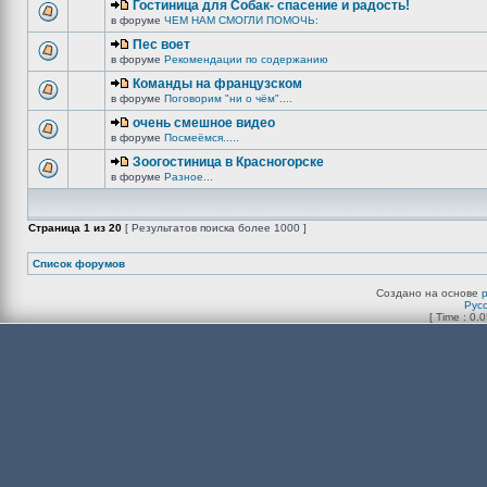
Гостиница для Собак- спасение и радость!
в форуме
ЧЕМ НАМ СМОГЛИ ПОМОЧЬ:
Пес воет
в форуме
Рекомендации по содержанию
Команды на французском
в форуме
Поговорим "ни о чём"....
очень смешное видео
в форуме
Посмеёмся.....
Зоогостиница в Красногорске
в форуме
Разное...
Страница
1
из
20
[ Результатов поиска более 1000 ]
Список форумов
Создано на основе
Рус
[ Time : 0.0