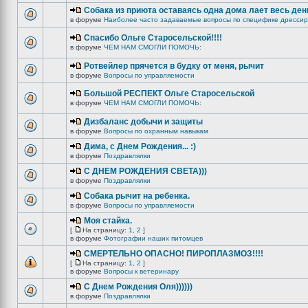
Собака из приюта оставаясь одна дома лает весь ден
в форуме
Наиболее часто задаваемые вопросы по специфике дрессир
Спасибо Ольге Старосельской!!!!
в форуме
ЧЕМ НАМ СМОГЛИ ПОМОЧЬ:
Ротвейлер прячется в будку от меня, рычит
в форуме
Вопросы по управляемости
Большой РЕСПЕКТ Ольге Старосельской
в форуме
ЧЕМ НАМ СМОГЛИ ПОМОЧЬ:
Дизбаланс добычи и защиты
в форуме
Вопросы по охранным навыкам
Дима, с Днем Рождения... :)
в форуме
Поздравлялки
C ДНЕМ РОЖДЕНИЯ СВЕТА)))
в форуме
Поздравлялки
Собака рычит на ребенка.
в форуме
Вопросы по управляемости
Моя стайка.
[
На страницу:
1
,
2
]
в форуме
Фотографии наших питомцев
СМЕРТЕЛЬНО ОПАСНО! ПИРОПЛАЗМОЗ!!!!
[
На страницу:
1
,
2
]
в форуме
Вопросы к ветеринару
С Днем Рождения Оля))))))
в форуме
Поздравлялки