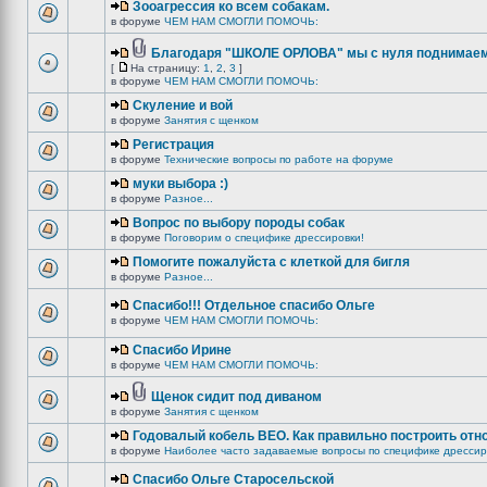
Зооагрессия ко всем собакам.
в форуме
ЧЕМ НАМ СМОГЛИ ПОМОЧЬ:
Благодаря "ШКОЛЕ ОРЛОВА" мы с нуля поднимаемс
[
На страницу:
1
,
2
,
3
]
в форуме
ЧЕМ НАМ СМОГЛИ ПОМОЧЬ:
Скуление и вой
в форуме
Занятия с щенком
Регистрация
в форуме
Технические вопросы по работе на форуме
муки выбора :)
в форуме
Разное...
Вопрос по выбору породы собак
в форуме
Поговорим о специфике дрессировки!
Помогите пожалуйста с клеткой для бигля
в форуме
Разное...
Спасибо!!! Отдельное спасибо Ольге
в форуме
ЧЕМ НАМ СМОГЛИ ПОМОЧЬ:
Спасибо Ирине
в форуме
ЧЕМ НАМ СМОГЛИ ПОМОЧЬ:
Щенок сидит под диваном
в форуме
Занятия с щенком
Годовалый кобель ВЕО. Как правильно построить отн
в форуме
Наиболее часто задаваемые вопросы по специфике дрессир
Спасибо Ольге Старосельской