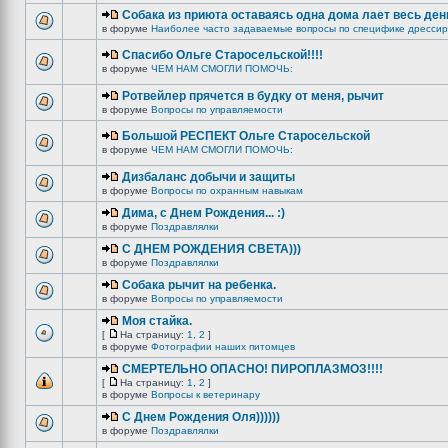
Собака из приюта оставаясь одна дома лает весь ден
в форуме
Наиболее часто задаваемые вопросы по специфике дрессир
Спасибо Ольге Старосельской!!!!
в форуме
ЧЕМ НАМ СМОГЛИ ПОМОЧЬ:
Ротвейлер прячется в будку от меня, рычит
в форуме
Вопросы по управляемости
Большой РЕСПЕКТ Ольге Старосельской
в форуме
ЧЕМ НАМ СМОГЛИ ПОМОЧЬ:
Дизбаланс добычи и защиты
в форуме
Вопросы по охранным навыкам
Дима, с Днем Рождения... :)
в форуме
Поздравлялки
C ДНЕМ РОЖДЕНИЯ СВЕТА)))
в форуме
Поздравлялки
Собака рычит на ребенка.
в форуме
Вопросы по управляемости
Моя стайка.
[
На страницу:
1
,
2
]
в форуме
Фотографии наших питомцев
СМЕРТЕЛЬНО ОПАСНО! ПИРОПЛАЗМОЗ!!!!
[
На страницу:
1
,
2
]
в форуме
Вопросы к ветеринару
С Днем Рождения Оля))))))
в форуме
Поздравлялки