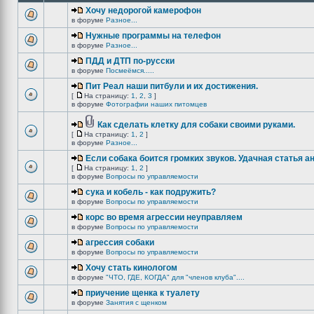
Хочу недорогой камерофон
в форуме
Разное...
Нужные программы на телефон
в форуме
Разное...
ПДД и ДТП по-русски
в форуме
Посмеёмся.....
Пит Реал наши питбули и их достижения.
[
На страницу:
1
,
2
,
3
]
в форуме
Фотографии наших питомцев
Как сделать клетку для собаки своими руками.
[
На страницу:
1
,
2
]
в форуме
Разное...
Если собака боится громких звуков. Удачная статья а
[
На страницу:
1
,
2
]
в форуме
Вопросы по управляемости
сука и кобель - как подружить?
в форуме
Вопросы по управляемости
корс во время агрессии неуправляем
в форуме
Вопросы по управляемости
агрессия собаки
в форуме
Вопросы по управляемости
Хочу стать кинологом
в форуме
"ЧТО, ГДЕ, КОГДА" для "членов клуба"....
приучение щенка к туалету
в форуме
Занятия с щенком