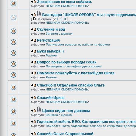
Зооагрессия ко всем собакам.
в форуме
ЧЕМ НАМ СМОГЛИ ПОМОЧЬ:
Благодаря "ШКОЛЕ ОРЛОВА" мы с нуля поднимаемс
[
На страницу:
1
,
2
,
3
]
в форуме
ЧЕМ НАМ СМОГЛИ ПОМОЧЬ:
Скуление и вой
в форуме
Занятия с щенком
Регистрация
в форуме
Технические вопросы по работе на форуме
муки выбора :)
в форуме
Разное...
Вопрос по выбору породы собак
в форуме
Поговорим о специфике дрессировки!
Помогите пожалуйста с клеткой для бигля
в форуме
Разное...
Спасибо!!! Отдельное спасибо Ольге
в форуме
ЧЕМ НАМ СМОГЛИ ПОМОЧЬ:
Спасибо Ирине
в форуме
ЧЕМ НАМ СМОГЛИ ПОМОЧЬ:
Щенок сидит под диваном
в форуме
Занятия с щенком
Годовалый кобель ВЕО. Как правильно построить отн
в форуме
Наиболее часто задаваемые вопросы по специфике дрессир
Спасибо Ольге Старосельской