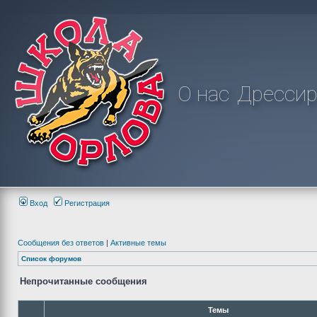
О нас
Дрессир
Вход
Регистрация
Сообщения без ответов
|
Активные темы
Список форумов
Непрочитанные сообщения
Темы