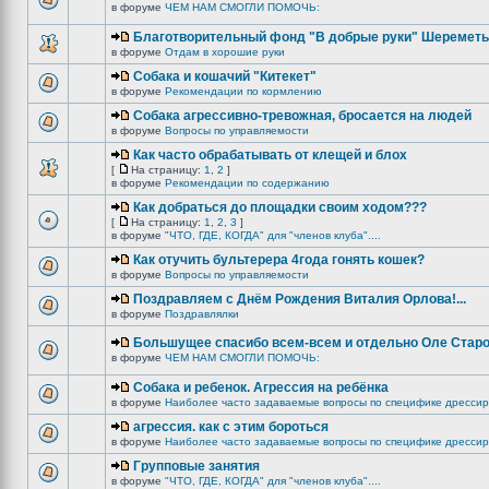
в форуме
ЧЕМ НАМ СМОГЛИ ПОМОЧЬ:
Благотворительный фонд "В добрые руки" Шереметь
в форуме
Отдам в хорошие руки
Собака и кошачий "Китекет"
в форуме
Рекомендации по кормлению
Собака агрессивно-тревожная, бросается на людей
в форуме
Вопросы по управляемости
Как часто обрабатывать от клещей и блох
[
На страницу:
1
,
2
]
в форуме
Рекомендации по содержанию
Как добраться до площадки своим ходом???
[
На страницу:
1
,
2
,
3
]
в форуме
"ЧТО, ГДЕ, КОГДА" для "членов клуба"....
Как отучить бультерера 4года гонять кошек?
в форуме
Вопросы по управляемости
Поздравляем с Днём Рождения Виталия Орлова!...
в форуме
Поздравлялки
Большущее спасибо всем-всем и отдельно Оле Старо
в форуме
ЧЕМ НАМ СМОГЛИ ПОМОЧЬ:
Собака и ребенок. Агрессия на ребёнка
в форуме
Наиболее часто задаваемые вопросы по специфике дрессир
агрессия. как с этим бороться
в форуме
Наиболее часто задаваемые вопросы по специфике дрессир
Групповые занятия
в форуме
"ЧТО, ГДЕ, КОГДА" для "членов клуба"....