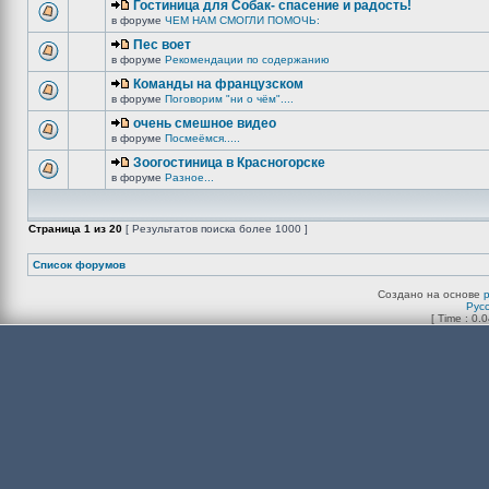
Гостиница для Собак- спасение и радость!
в форуме
ЧЕМ НАМ СМОГЛИ ПОМОЧЬ:
Пес воет
в форуме
Рекомендации по содержанию
Команды на французском
в форуме
Поговорим "ни о чём"....
очень смешное видео
в форуме
Посмеёмся.....
Зоогостиница в Красногорске
в форуме
Разное...
Страница
1
из
20
[ Результатов поиска более 1000 ]
Список форумов
Создано на основе
Рус
[ Time : 0.0