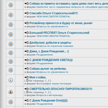
Собака из приюта оставаясь одна дома лает весь ден
в форуме
Наиболее часто задаваемые вопросы по специфике дрессир
Спасибо Ольге Старосельской!!!!
в форуме
ЧЕМ НАМ СМОГЛИ ПОМОЧЬ:
Ротвейлер прячется в будку от меня, рычит
в форуме
Вопросы по управляемости
Большой РЕСПЕКТ Ольге Старосельской
в форуме
ЧЕМ НАМ СМОГЛИ ПОМОЧЬ:
Дизбаланс добычи и защиты
в форуме
Вопросы по охранным навыкам
Дима, с Днем Рождения... :)
в форуме
Поздравлялки
C ДНЕМ РОЖДЕНИЯ СВЕТА)))
в форуме
Поздравлялки
Собака рычит на ребенка.
в форуме
Вопросы по управляемости
Моя стайка.
[
На страницу:
1
,
2
]
в форуме
Фотографии наших питомцев
СМЕРТЕЛЬНО ОПАСНО! ПИРОПЛАЗМОЗ!!!!
[
На страницу:
1
,
2
]
в форуме
Вопросы к ветеринару
С Днем Рождения Оля))))))
в форуме
Поздравлялки