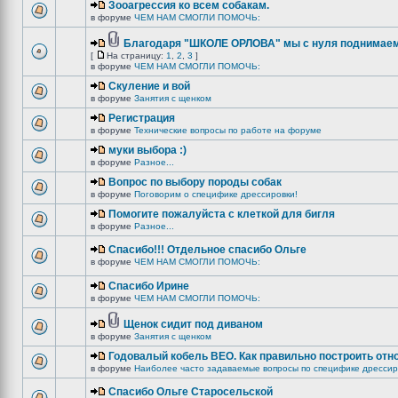
Зооагрессия ко всем собакам.
в форуме
ЧЕМ НАМ СМОГЛИ ПОМОЧЬ:
Благодаря "ШКОЛЕ ОРЛОВА" мы с нуля поднимаемс
[
На страницу:
1
,
2
,
3
]
в форуме
ЧЕМ НАМ СМОГЛИ ПОМОЧЬ:
Скуление и вой
в форуме
Занятия с щенком
Регистрация
в форуме
Технические вопросы по работе на форуме
муки выбора :)
в форуме
Разное...
Вопрос по выбору породы собак
в форуме
Поговорим о специфике дрессировки!
Помогите пожалуйста с клеткой для бигля
в форуме
Разное...
Спасибо!!! Отдельное спасибо Ольге
в форуме
ЧЕМ НАМ СМОГЛИ ПОМОЧЬ:
Спасибо Ирине
в форуме
ЧЕМ НАМ СМОГЛИ ПОМОЧЬ:
Щенок сидит под диваном
в форуме
Занятия с щенком
Годовалый кобель ВЕО. Как правильно построить отн
в форуме
Наиболее часто задаваемые вопросы по специфике дрессир
Спасибо Ольге Старосельской