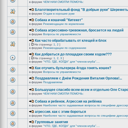
в форуме
ЧЕМ НАМ СМОГЛИ ПОМОЧЬ:
Благотворительный фонд "В добрые руки" Шереметь
в форуме
Отдам в хорошие руки
Собака и кошачий "Китекет"
в форуме
Рекомендации по кормлению
Собака агрессивно-тревожная, бросается на людей
в форуме
Вопросы по управляемости
Как часто обрабатывать от клещей и блох
[
На страницу:
1
,
2
]
в форуме
Рекомендации по содержанию
Как добраться до площадки своим ходом???
[
На страницу:
1
,
2
,
3
]
в форуме
"ЧТО, ГДЕ, КОГДА" для "членов клуба"....
Как отучить бультерера 4года гонять кошек?
в форуме
Вопросы по управляемости
Поздравляем с Днём Рождения Виталия Орлова!...
в форуме
Поздравлялки
Большущее спасибо всем-всем и отдельно Оле Старо
в форуме
ЧЕМ НАМ СМОГЛИ ПОМОЧЬ:
Собака и ребенок. Агрессия на ребёнка
в форуме
Наиболее часто задаваемые вопросы по специфике дрессир
агрессия. как с этим бороться
в форуме
Наиболее часто задаваемые вопросы по специфике дрессир
Групповые занятия
в форуме
"ЧТО, ГДЕ, КОГДА" для "членов клуба"....