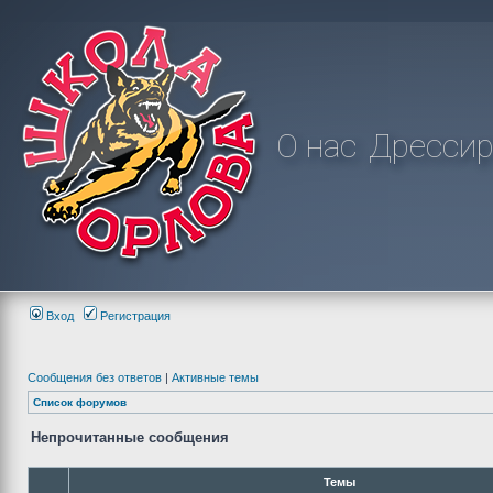
О нас
Дрессир
Вход
Регистрация
Сообщения без ответов
|
Активные темы
Список форумов
Непрочитанные сообщения
Темы