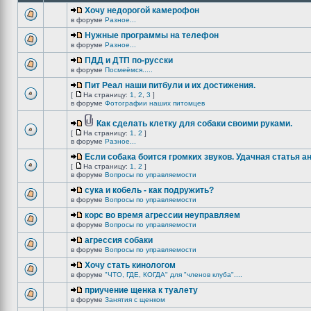
Хочу недорогой камерофон
в форуме
Разное...
Нужные программы на телефон
в форуме
Разное...
ПДД и ДТП по-русски
в форуме
Посмеёмся.....
Пит Реал наши питбули и их достижения.
[
На страницу:
1
,
2
,
3
]
в форуме
Фотографии наших питомцев
Как сделать клетку для собаки своими руками.
[
На страницу:
1
,
2
]
в форуме
Разное...
Если собака боится громких звуков. Удачная статья а
[
На страницу:
1
,
2
]
в форуме
Вопросы по управляемости
сука и кобель - как подружить?
в форуме
Вопросы по управляемости
корс во время агрессии неуправляем
в форуме
Вопросы по управляемости
агрессия собаки
в форуме
Вопросы по управляемости
Хочу стать кинологом
в форуме
"ЧТО, ГДЕ, КОГДА" для "членов клуба"....
приучение щенка к туалету
в форуме
Занятия с щенком