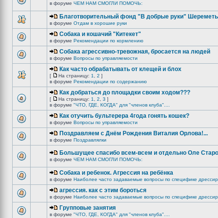
в форуме
ЧЕМ НАМ СМОГЛИ ПОМОЧЬ:
Благотворительный фонд "В добрые руки" Шереметь
в форуме
Отдам в хорошие руки
Собака и кошачий "Китекет"
в форуме
Рекомендации по кормлению
Собака агрессивно-тревожная, бросается на людей
в форуме
Вопросы по управляемости
Как часто обрабатывать от клещей и блох
[
На страницу:
1
,
2
]
в форуме
Рекомендации по содержанию
Как добраться до площадки своим ходом???
[
На страницу:
1
,
2
,
3
]
в форуме
"ЧТО, ГДЕ, КОГДА" для "членов клуба"....
Как отучить бультерера 4года гонять кошек?
в форуме
Вопросы по управляемости
Поздравляем с Днём Рождения Виталия Орлова!...
в форуме
Поздравлялки
Большущее спасибо всем-всем и отдельно Оле Старо
в форуме
ЧЕМ НАМ СМОГЛИ ПОМОЧЬ:
Собака и ребенок. Агрессия на ребёнка
в форуме
Наиболее часто задаваемые вопросы по специфике дрессир
агрессия. как с этим бороться
в форуме
Наиболее часто задаваемые вопросы по специфике дрессир
Групповые занятия
в форуме
"ЧТО, ГДЕ, КОГДА" для "членов клуба"....