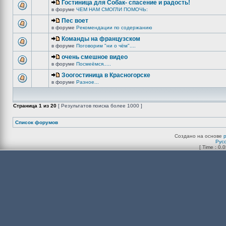
Гостиница для Собак- спасение и радость!
в форуме
ЧЕМ НАМ СМОГЛИ ПОМОЧЬ:
Пес воет
в форуме
Рекомендации по содержанию
Команды на французском
в форуме
Поговорим "ни о чём"....
очень смешное видео
в форуме
Посмеёмся.....
Зоогостиница в Красногорске
в форуме
Разное...
Страница
1
из
20
[ Результатов поиска более 1000 ]
Список форумов
Создано на основе
Рус
[ Time : 0.0