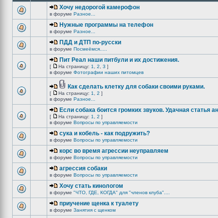
Хочу недорогой камерофон
в форуме
Разное...
Нужные программы на телефон
в форуме
Разное...
ПДД и ДТП по-русски
в форуме
Посмеёмся.....
Пит Реал наши питбули и их достижения.
[
На страницу:
1
,
2
,
3
]
в форуме
Фотографии наших питомцев
Как сделать клетку для собаки своими руками.
[
На страницу:
1
,
2
]
в форуме
Разное...
Если собака боится громких звуков. Удачная статья а
[
На страницу:
1
,
2
]
в форуме
Вопросы по управляемости
сука и кобель - как подружить?
в форуме
Вопросы по управляемости
корс во время агрессии неуправляем
в форуме
Вопросы по управляемости
агрессия собаки
в форуме
Вопросы по управляемости
Хочу стать кинологом
в форуме
"ЧТО, ГДЕ, КОГДА" для "членов клуба"....
приучение щенка к туалету
в форуме
Занятия с щенком