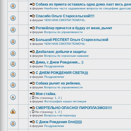
Собака из приюта оставаясь одна дома лает весь ден
в форуме
Наиболее часто задаваемые вопросы по специфике дрессир
Спасибо Ольге Старосельской!!!!
в форуме
ЧЕМ НАМ СМОГЛИ ПОМОЧЬ:
Ротвейлер прячется в будку от меня, рычит
в форуме
Вопросы по управляемости
Большой РЕСПЕКТ Ольге Старосельской
в форуме
ЧЕМ НАМ СМОГЛИ ПОМОЧЬ:
Дизбаланс добычи и защиты
в форуме
Вопросы по охранным навыкам
Дима, с Днем Рождения... :)
в форуме
Поздравлялки
C ДНЕМ РОЖДЕНИЯ СВЕТА)))
в форуме
Поздравлялки
Собака рычит на ребенка.
в форуме
Вопросы по управляемости
Моя стайка.
[
На страницу:
1
,
2
]
в форуме
Фотографии наших питомцев
СМЕРТЕЛЬНО ОПАСНО! ПИРОПЛАЗМОЗ!!!!
[
На страницу:
1
,
2
]
в форуме
Вопросы к ветеринару
С Днем Рождения Оля))))))
в форуме
Поздравлялки