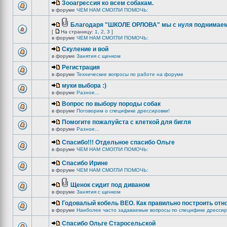
Зооагрессия ко всем собакам.
в форуме
ЧЕМ НАМ СМОГЛИ ПОМОЧЬ:
Благодаря "ШКОЛЕ ОРЛОВА" мы с нуля поднимаемс
[
На страницу:
1
,
2
,
3
]
в форуме
ЧЕМ НАМ СМОГЛИ ПОМОЧЬ:
Скуление и вой
в форуме
Занятия с щенком
Регистрация
в форуме
Технические вопросы по работе на форуме
муки выбора :)
в форуме
Разное...
Вопрос по выбору породы собак
в форуме
Поговорим о специфике дрессировки!
Помогите пожалуйста с клеткой для бигля
в форуме
Разное...
Спасибо!!! Отдельное спасибо Ольге
в форуме
ЧЕМ НАМ СМОГЛИ ПОМОЧЬ:
Спасибо Ирине
в форуме
ЧЕМ НАМ СМОГЛИ ПОМОЧЬ:
Щенок сидит под диваном
в форуме
Занятия с щенком
Годовалый кобель ВЕО. Как правильно построить отн
в форуме
Наиболее часто задаваемые вопросы по специфике дрессир
Спасибо Ольге Старосельской