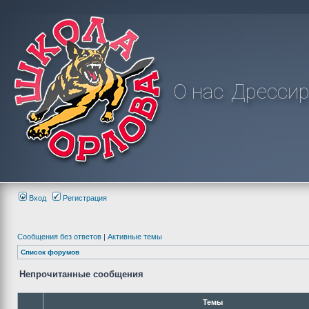
О нас
Дрессир
Вход
Регистрация
Сообщения без ответов
|
Активные темы
Список форумов
Непрочитанные сообщения
Темы