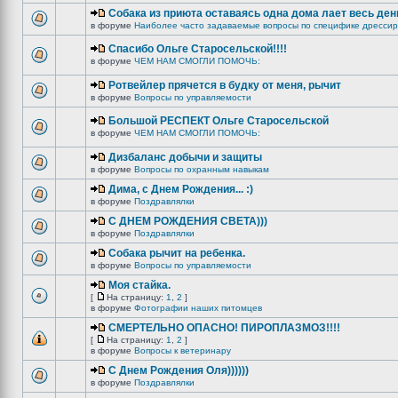
Собака из приюта оставаясь одна дома лает весь ден
в форуме
Наиболее часто задаваемые вопросы по специфике дрессир
Спасибо Ольге Старосельской!!!!
в форуме
ЧЕМ НАМ СМОГЛИ ПОМОЧЬ:
Ротвейлер прячется в будку от меня, рычит
в форуме
Вопросы по управляемости
Большой РЕСПЕКТ Ольге Старосельской
в форуме
ЧЕМ НАМ СМОГЛИ ПОМОЧЬ:
Дизбаланс добычи и защиты
в форуме
Вопросы по охранным навыкам
Дима, с Днем Рождения... :)
в форуме
Поздравлялки
C ДНЕМ РОЖДЕНИЯ СВЕТА)))
в форуме
Поздравлялки
Собака рычит на ребенка.
в форуме
Вопросы по управляемости
Моя стайка.
[
На страницу:
1
,
2
]
в форуме
Фотографии наших питомцев
СМЕРТЕЛЬНО ОПАСНО! ПИРОПЛАЗМОЗ!!!!
[
На страницу:
1
,
2
]
в форуме
Вопросы к ветеринару
С Днем Рождения Оля))))))
в форуме
Поздравлялки