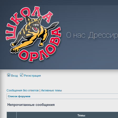
О нас
Дрессир
Вход
Регистрация
Сообщения без ответов
|
Активные темы
Список форумов
Непрочитанные сообщения
Темы