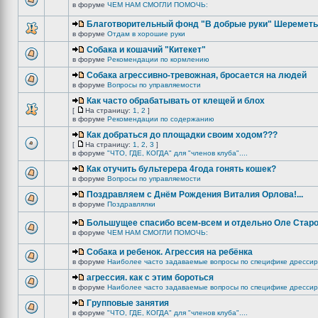
в форуме
ЧЕМ НАМ СМОГЛИ ПОМОЧЬ:
Благотворительный фонд "В добрые руки" Шереметь
в форуме
Отдам в хорошие руки
Собака и кошачий "Китекет"
в форуме
Рекомендации по кормлению
Собака агрессивно-тревожная, бросается на людей
в форуме
Вопросы по управляемости
Как часто обрабатывать от клещей и блох
[
На страницу:
1
,
2
]
в форуме
Рекомендации по содержанию
Как добраться до площадки своим ходом???
[
На страницу:
1
,
2
,
3
]
в форуме
"ЧТО, ГДЕ, КОГДА" для "членов клуба"....
Как отучить бультерера 4года гонять кошек?
в форуме
Вопросы по управляемости
Поздравляем с Днём Рождения Виталия Орлова!...
в форуме
Поздравлялки
Большущее спасибо всем-всем и отдельно Оле Старо
в форуме
ЧЕМ НАМ СМОГЛИ ПОМОЧЬ:
Собака и ребенок. Агрессия на ребёнка
в форуме
Наиболее часто задаваемые вопросы по специфике дрессир
агрессия. как с этим бороться
в форуме
Наиболее часто задаваемые вопросы по специфике дрессир
Групповые занятия
в форуме
"ЧТО, ГДЕ, КОГДА" для "членов клуба"....