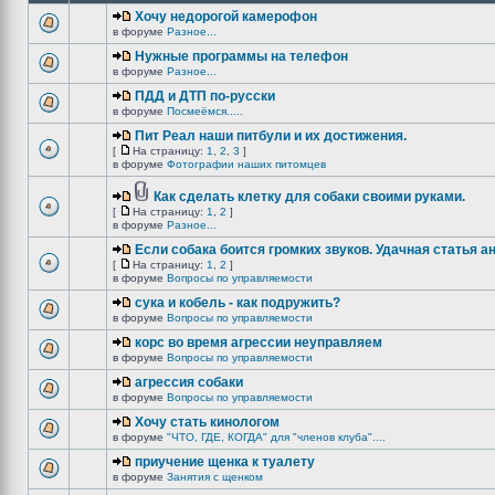
Хочу недорогой камерофон
в форуме
Разное...
Нужные программы на телефон
в форуме
Разное...
ПДД и ДТП по-русски
в форуме
Посмеёмся.....
Пит Реал наши питбули и их достижения.
[
На страницу:
1
,
2
,
3
]
в форуме
Фотографии наших питомцев
Как сделать клетку для собаки своими руками.
[
На страницу:
1
,
2
]
в форуме
Разное...
Если собака боится громких звуков. Удачная статья а
[
На страницу:
1
,
2
]
в форуме
Вопросы по управляемости
сука и кобель - как подружить?
в форуме
Вопросы по управляемости
корс во время агрессии неуправляем
в форуме
Вопросы по управляемости
агрессия собаки
в форуме
Вопросы по управляемости
Хочу стать кинологом
в форуме
"ЧТО, ГДЕ, КОГДА" для "членов клуба"....
приучение щенка к туалету
в форуме
Занятия с щенком