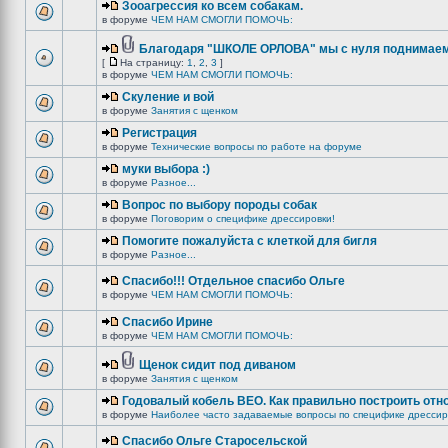
Зооагрессия ко всем собакам.
в форуме
ЧЕМ НАМ СМОГЛИ ПОМОЧЬ:
Благодаря "ШКОЛЕ ОРЛОВА" мы с нуля поднимаемс
[
На страницу:
1
,
2
,
3
]
в форуме
ЧЕМ НАМ СМОГЛИ ПОМОЧЬ:
Скуление и вой
в форуме
Занятия с щенком
Регистрация
в форуме
Технические вопросы по работе на форуме
муки выбора :)
в форуме
Разное...
Вопрос по выбору породы собак
в форуме
Поговорим о специфике дрессировки!
Помогите пожалуйста с клеткой для бигля
в форуме
Разное...
Спасибо!!! Отдельное спасибо Ольге
в форуме
ЧЕМ НАМ СМОГЛИ ПОМОЧЬ:
Спасибо Ирине
в форуме
ЧЕМ НАМ СМОГЛИ ПОМОЧЬ:
Щенок сидит под диваном
в форуме
Занятия с щенком
Годовалый кобель ВЕО. Как правильно построить отн
в форуме
Наиболее часто задаваемые вопросы по специфике дрессир
Спасибо Ольге Старосельской