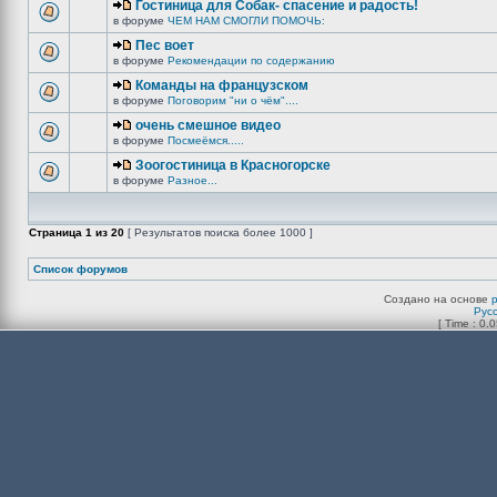
Гостиница для Собак- спасение и радость!
в форуме
ЧЕМ НАМ СМОГЛИ ПОМОЧЬ:
Пес воет
в форуме
Рекомендации по содержанию
Команды на французском
в форуме
Поговорим "ни о чём"....
очень смешное видео
в форуме
Посмеёмся.....
Зоогостиница в Красногорске
в форуме
Разное...
Страница
1
из
20
[ Результатов поиска более 1000 ]
Список форумов
Создано на основе
Рус
[ Time : 0.0