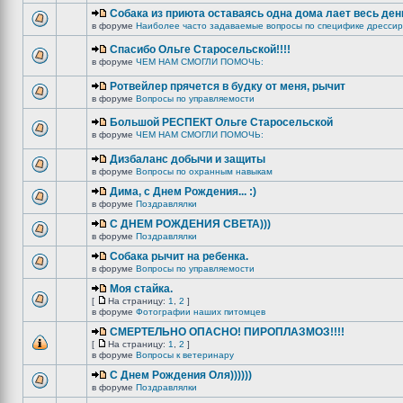
Собака из приюта оставаясь одна дома лает весь ден
в форуме
Наиболее часто задаваемые вопросы по специфике дрессир
Спасибо Ольге Старосельской!!!!
в форуме
ЧЕМ НАМ СМОГЛИ ПОМОЧЬ:
Ротвейлер прячется в будку от меня, рычит
в форуме
Вопросы по управляемости
Большой РЕСПЕКТ Ольге Старосельской
в форуме
ЧЕМ НАМ СМОГЛИ ПОМОЧЬ:
Дизбаланс добычи и защиты
в форуме
Вопросы по охранным навыкам
Дима, с Днем Рождения... :)
в форуме
Поздравлялки
C ДНЕМ РОЖДЕНИЯ СВЕТА)))
в форуме
Поздравлялки
Собака рычит на ребенка.
в форуме
Вопросы по управляемости
Моя стайка.
[
На страницу:
1
,
2
]
в форуме
Фотографии наших питомцев
СМЕРТЕЛЬНО ОПАСНО! ПИРОПЛАЗМОЗ!!!!
[
На страницу:
1
,
2
]
в форуме
Вопросы к ветеринару
С Днем Рождения Оля))))))
в форуме
Поздравлялки