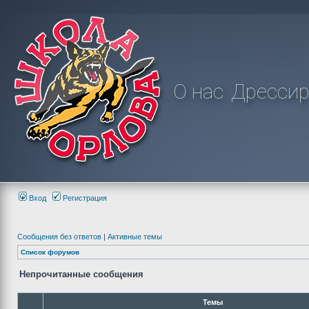
О нас
Дрессир
Вход
Регистрация
Сообщения без ответов
|
Активные темы
Список форумов
Непрочитанные сообщения
Темы