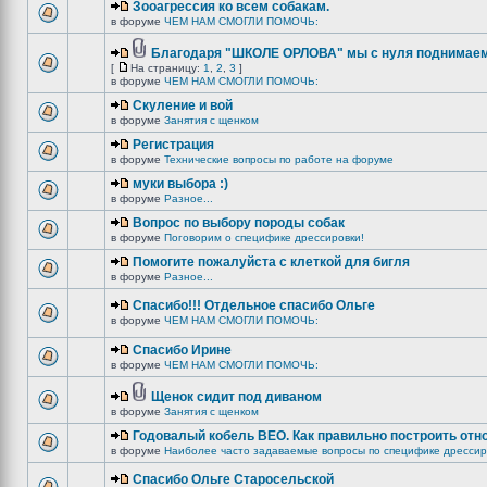
Зооагрессия ко всем собакам.
в форуме
ЧЕМ НАМ СМОГЛИ ПОМОЧЬ:
Благодаря "ШКОЛЕ ОРЛОВА" мы с нуля поднимаемс
[
На страницу:
1
,
2
,
3
]
в форуме
ЧЕМ НАМ СМОГЛИ ПОМОЧЬ:
Скуление и вой
в форуме
Занятия с щенком
Регистрация
в форуме
Технические вопросы по работе на форуме
муки выбора :)
в форуме
Разное...
Вопрос по выбору породы собак
в форуме
Поговорим о специфике дрессировки!
Помогите пожалуйста с клеткой для бигля
в форуме
Разное...
Спасибо!!! Отдельное спасибо Ольге
в форуме
ЧЕМ НАМ СМОГЛИ ПОМОЧЬ:
Спасибо Ирине
в форуме
ЧЕМ НАМ СМОГЛИ ПОМОЧЬ:
Щенок сидит под диваном
в форуме
Занятия с щенком
Годовалый кобель ВЕО. Как правильно построить отн
в форуме
Наиболее часто задаваемые вопросы по специфике дрессир
Спасибо Ольге Старосельской