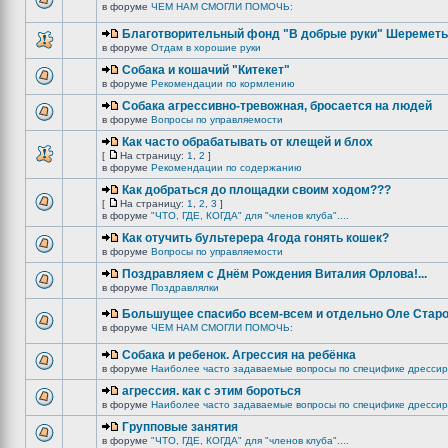
в форуме
ЧЕМ НАМ СМОГЛИ ПОМОЧЬ:
Благотворительный фонд "В добрые руки" Шереметь
в форуме
Отдам в хорошие руки
Собака и кошачий "Китекет"
в форуме
Рекомендации по кормлению
Собака агрессивно-тревожная, бросается на людей
в форуме
Вопросы по управляемости
Как часто обрабатывать от клещей и блох
[
На страницу:
1
,
2
]
в форуме
Рекомендации по содержанию
Как добраться до площадки своим ходом???
[
На страницу:
1
,
2
,
3
]
в форуме
"ЧТО, ГДЕ, КОГДА" для "членов клуба"....
Как отучить бультерера 4года гонять кошек?
в форуме
Вопросы по управляемости
Поздравляем с Днём Рождения Виталия Орлова!...
в форуме
Поздравлялки
Большущее спасибо всем-всем и отдельно Оле Старо
в форуме
ЧЕМ НАМ СМОГЛИ ПОМОЧЬ:
Собака и ребенок. Агрессия на ребёнка
в форуме
Наиболее часто задаваемые вопросы по специфике дрессир
агрессия. как с этим бороться
в форуме
Наиболее часто задаваемые вопросы по специфике дрессир
Групповые занятия
в форуме
"ЧТО, ГДЕ, КОГДА" для "членов клуба"....