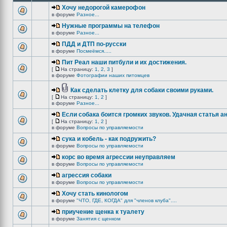
Хочу недорогой камерофон
в форуме
Разное...
Нужные программы на телефон
в форуме
Разное...
ПДД и ДТП по-русски
в форуме
Посмеёмся.....
Пит Реал наши питбули и их достижения.
[
На страницу:
1
,
2
,
3
]
в форуме
Фотографии наших питомцев
Как сделать клетку для собаки своими руками.
[
На страницу:
1
,
2
]
в форуме
Разное...
Если собака боится громких звуков. Удачная статья а
[
На страницу:
1
,
2
]
в форуме
Вопросы по управляемости
сука и кобель - как подружить?
в форуме
Вопросы по управляемости
корс во время агрессии неуправляем
в форуме
Вопросы по управляемости
агрессия собаки
в форуме
Вопросы по управляемости
Хочу стать кинологом
в форуме
"ЧТО, ГДЕ, КОГДА" для "членов клуба"....
приучение щенка к туалету
в форуме
Занятия с щенком