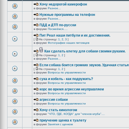
Хочу недорогой камерофон
в форуме
Разное...
Нужные программы на телефон
в форуме
Разное...
ПДД и ДТП по-русски
в форуме
Посмеёмся.....
Пит Реал наши питбули и их достижения.
[
На страницу:
1
,
2
,
3
]
в форуме
Фотографии наших питомцев
Как сделать клетку для собаки своими руками.
[
На страницу:
1
,
2
]
в форуме
Разное...
Если собака боится громких звуков. Удачная статья
[
На страницу:
1
,
2
]
в форуме
Вопросы по управляемости
сука и кобель - как подружить?
в форуме
Вопросы по управляемости
корс во время агрессии неуправляем
в форуме
Вопросы по управляемости
агрессия собаки
в форуме
Вопросы по управляемости
Хочу стать кинологом
в форуме
"ЧТО, ГДЕ, КОГДА" для "членов клуба"....
приучение щенка к туалету
в форуме
Занятия с щенком