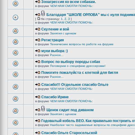
Зооагрессия ко всем собакам.
в форуме
ЧЕМ НАМ СМОГЛИ ПОМОЧЬ:
Благодаря "ШКОЛЕ ОРЛОВА" мы с нуля поднима
[
На страницу:
1
,
2
,
3
]
в форуме
ЧЕМ НАМ СМОГЛИ ПОМОЧЬ:
Скуление и вой
в форуме
Занятия с щенком
Регистрация
в форуме
Технические вопросы по работе на форуме
муки выбора :)
в форуме
Разное...
Вопрос по выбору породы собак
в форуме
Поговорим о специфике дрессировки!
Помогите пожалуйста с клеткой для бигля
в форуме
Разное...
Спасибо!!! Отдельное спасибо Ольге
в форуме
ЧЕМ НАМ СМОГЛИ ПОМОЧЬ:
Спасибо Ирине
в форуме
ЧЕМ НАМ СМОГЛИ ПОМОЧЬ:
Щенок сидит под диваном
в форуме
Занятия с щенком
Годовалый кобель ВЕО. Как правильно построить о
в форуме
Наиболее часто задаваемые вопросы по специфике дрес
Спасибо Ольге Старосельской