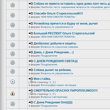
Собака из приюта оставаясь одна дома лает весь 
в форуме
Наиболее часто задаваемые вопросы по специфике дрес
Спасибо Ольге Старосельской!!!!
в форуме
ЧЕМ НАМ СМОГЛИ ПОМОЧЬ:
Ротвейлер прячется в будку от меня, рычит
в форуме
Вопросы по управляемости
Большой РЕСПЕКТ Ольге Старосельской
в форуме
ЧЕМ НАМ СМОГЛИ ПОМОЧЬ:
Дизбаланс добычи и защиты
в форуме
Вопросы по охранным навыкам
Дима, с Днем Рождения... :)
в форуме
Поздравлялки
C ДНЕМ РОЖДЕНИЯ СВЕТА)))
в форуме
Поздравлялки
Собака рычит на ребенка.
в форуме
Вопросы по управляемости
Моя стайка.
[
На страницу:
1
,
2
]
в форуме
Фотографии наших питомцев
СМЕРТЕЛЬНО ОПАСНО! ПИРОПЛАЗМОЗ!!!!
[
На страницу:
1
,
2
]
в форуме
Вопросы к ветеринару
С Днем Рождения Оля))))))
в форуме
Поздравлялки