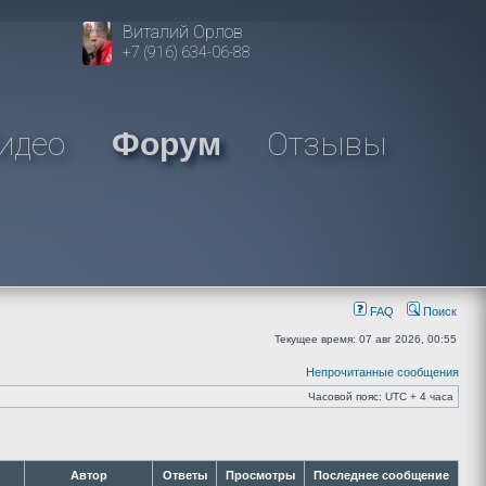
Виталий Орлов
+7 (916) 634-06-88
идео
Отзывы
Форум
FAQ
Поиск
Текущее время: 07 авг 2026, 00:55
Непрочитанные сообщения
Часовой пояс: UTC + 4 часа
Автор
Ответы
Просмотры
Последнее сообщение