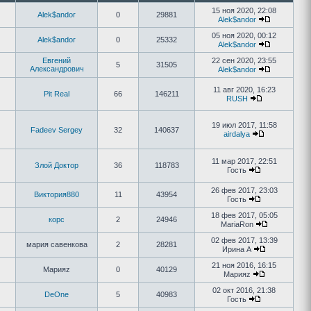
15 ноя 2020, 22:08
Alek$andor
0
29881
Alek$andor
05 ноя 2020, 00:12
Alek$andor
0
25332
Alek$andor
Евгений
22 сен 2020, 23:55
5
31505
Александрович
Alek$andor
11 авг 2020, 16:23
Pit Real
66
146211
RUSH
19 июл 2017, 11:58
Fadeev Sergey
32
140637
airdalya
11 мар 2017, 22:51
Злой Доктор
36
118783
Гость
26 фев 2017, 23:03
Виктория880
11
43954
Гость
18 фев 2017, 05:05
корс
2
24946
MariaRon
02 фев 2017, 13:39
мария савенкова
2
28281
Ирина А
21 ноя 2016, 16:15
Марияz
0
40129
Марияz
02 окт 2016, 21:38
DeOne
5
40983
Гость