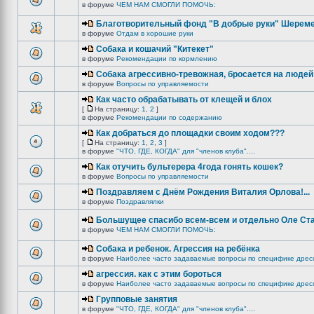
в форуме
ЧЕМ НАМ СМОГЛИ ПОМОЧЬ:
Благотворительный фонд "В добрые руки" Шереме
в форуме
Отдам в хорошие руки
Собака и кошачий "Китекет"
в форуме
Рекомендации по кормлению
Собака агрессивно-тревожная, бросается на людей
в форуме
Вопросы по управляемости
Как часто обрабатывать от клещей и блох
[
На страницу:
1
,
2
]
в форуме
Рекомендации по содержанию
Как добраться до площадки своим ходом???
[
На страницу:
1
,
2
,
3
]
в форуме
"ЧТО, ГДЕ, КОГДА" для "членов клуба"....
Как отучить бультерера 4года гонять кошек?
в форуме
Вопросы по управляемости
Поздравляем с Днём Рождения Виталия Орлова!...
в форуме
Поздравлялки
Большущее спасибо всем-всем и отдельно Оле Ст
в форуме
ЧЕМ НАМ СМОГЛИ ПОМОЧЬ:
Собака и ребенок. Агрессия на ребёнка
в форуме
Наиболее часто задаваемые вопросы по специфике дрес
агрессия. как с этим бороться
в форуме
Наиболее часто задаваемые вопросы по специфике дрес
Групповые занятия
в форуме
"ЧТО, ГДЕ, КОГДА" для "членов клуба"....