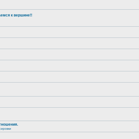
емся к вершине!!
тношения.
сировки