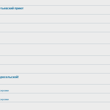
тьевский приют
аросельской!
сировки
сировки