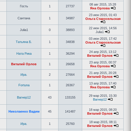
08 авг 2015, 15:28
Гость
1
27737
Яна Орлова
23 июн 2015, 01:43
Сантана
1
34987
Ольга Старосельская
22 июн 2015, 14:56
Julia1
0
38893
Julia1
03 июн 2015, 17:42
Татьяна Б.
1
34838
Ольга Старосельская
24 апр 2015, 13:12
Ната Рика
1
36294
Виталий Орлов
23 апр 2015, 00:37
Виталий Орлов
1
26658
Яна Орлова
21 апр 2015, 20:28
Ира.
2
27664
Виталий Орлов
13 апр 2015, 17:40
Fortuna
1
26367
Яна Орлова
29 мар 2015, 15:30
Вагнер12
43
133155
Вагнер12
18 мар 2015, 08:20
Николаенко Вадим
45
141487
Виталий Орлов
18 мар 2015, 08:11
Ира.
1
25760
Виталий Орлов