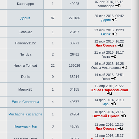
07 авг 2016, 16:12
Канаварро
1
40228
Канаварро
26 июл 2016, 00:42
Дария
87
270186
Дария
23 июн 2016, 19:23
Славка2
1
25197
Olchik
12 июн 2016, 16:22
Павел221122
1
30771
Яна Орлова
21 май 2016, 18:17
Na_dya
2
26411
Гость
16 май 2016, 19:28
Никита Tomcat
22
136026
Ольга Николаевна
14 май 2016, 23:51
Denis
0
35214
Denis
12 апр 2016, 21:22
Мария25
1
34155
Ольга Старосельская
14 фев 2016, 20:01
Елена Сергеевна
4
40677
Ира.
10 фев 2016, 21:56
Muchacha_cucaracha
1
24284
Виталий Орлов
22 янв 2016, 12:25
Надежда и Тор
3
41695
Яна Орлова
11 янв 2016, 15:17