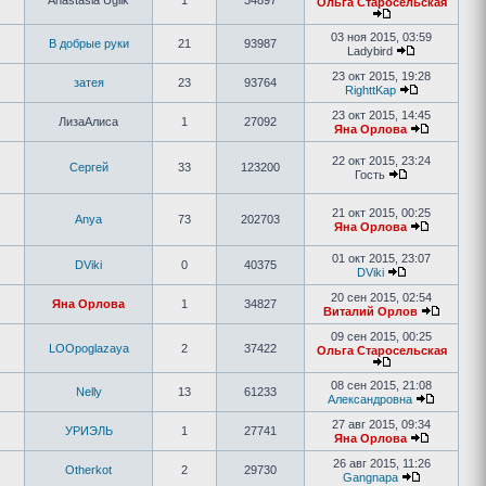
Anastasia Uglik
1
34897
Ольга Старосельская
03 ноя 2015, 03:59
В добрые руки
21
93987
Ladybird
23 окт 2015, 19:28
затея
23
93764
RighttKap
23 окт 2015, 14:45
ЛизаАлиса
1
27092
Яна Орлова
22 окт 2015, 23:24
Сергей
33
123200
Гость
21 окт 2015, 00:25
Anya
73
202703
Яна Орлова
01 окт 2015, 23:07
DViki
0
40375
DViki
20 сен 2015, 02:54
Яна Орлова
1
34827
Виталий Орлов
09 сен 2015, 00:25
LOOpoglazaya
2
37422
Ольга Старосельская
08 сен 2015, 21:08
Nelly
13
61233
Александровна
27 авг 2015, 09:34
УРИЭЛЬ
1
27741
Яна Орлова
26 авг 2015, 11:26
Otherkot
2
29730
Gangnapa