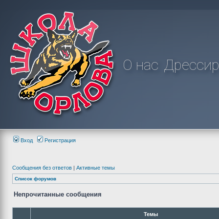
О нас
Дрессир
Вход
Регистрация
Сообщения без ответов
|
Активные темы
Список форумов
Непрочитанные сообщения
Темы