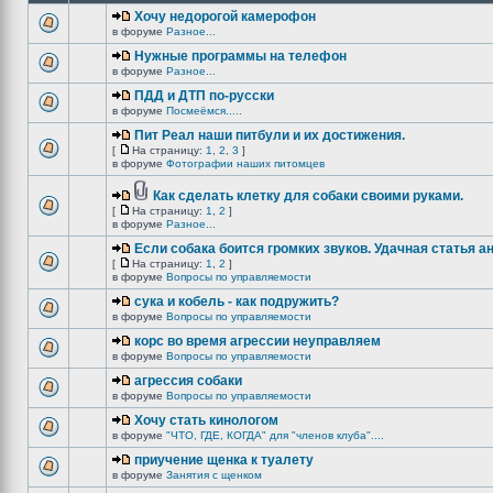
Хочу недорогой камерофон
в форуме
Разное...
Нужные программы на телефон
в форуме
Разное...
ПДД и ДТП по-русски
в форуме
Посмеёмся.....
Пит Реал наши питбули и их достижения.
[
На страницу:
1
,
2
,
3
]
в форуме
Фотографии наших питомцев
Как сделать клетку для собаки своими руками.
[
На страницу:
1
,
2
]
в форуме
Разное...
Если собака боится громких звуков. Удачная статья а
[
На страницу:
1
,
2
]
в форуме
Вопросы по управляемости
сука и кобель - как подружить?
в форуме
Вопросы по управляемости
корс во время агрессии неуправляем
в форуме
Вопросы по управляемости
агрессия собаки
в форуме
Вопросы по управляемости
Хочу стать кинологом
в форуме
"ЧТО, ГДЕ, КОГДА" для "членов клуба"....
приучение щенка к туалету
в форуме
Занятия с щенком