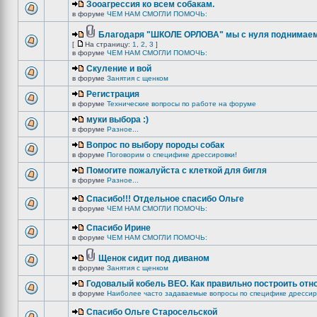
Зооагрессия ко всем собакам.
в форуме
ЧЕМ НАМ СМОГЛИ ПОМОЧЬ:
Благодаря "ШКОЛЕ ОРЛОВА" мы с нуля поднимаемс
[
На страницу:
1
,
2
,
3
]
в форуме
ЧЕМ НАМ СМОГЛИ ПОМОЧЬ:
Скуление и вой
в форуме
Занятия с щенком
Регистрация
в форуме
Технические вопросы по работе на форуме
муки выбора :)
в форуме
Разное...
Вопрос по выбору породы собак
в форуме
Поговорим о специфике дрессировки!
Помогите пожалуйста с клеткой для бигля
в форуме
Разное...
Спасибо!!! Отдельное спасибо Ольге
в форуме
ЧЕМ НАМ СМОГЛИ ПОМОЧЬ:
Спасибо Ирине
в форуме
ЧЕМ НАМ СМОГЛИ ПОМОЧЬ:
Щенок сидит под диваном
в форуме
Занятия с щенком
Годовалый кобель ВЕО. Как правильно построить отн
в форуме
Наиболее часто задаваемые вопросы по специфике дрессир
Спасибо Ольге Старосельской