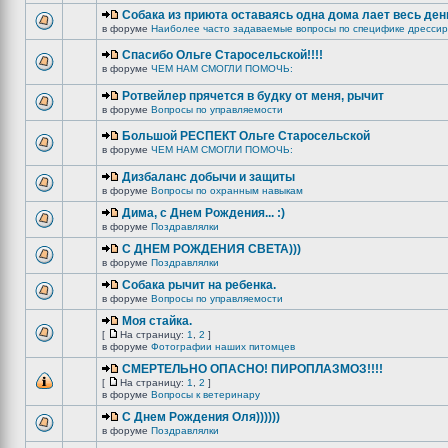
Собака из приюта оставаясь одна дома лает весь ден
в форуме
Наиболее часто задаваемые вопросы по специфике дрессир
Спасибо Ольге Старосельской!!!!
в форуме
ЧЕМ НАМ СМОГЛИ ПОМОЧЬ:
Ротвейлер прячется в будку от меня, рычит
в форуме
Вопросы по управляемости
Большой РЕСПЕКТ Ольге Старосельской
в форуме
ЧЕМ НАМ СМОГЛИ ПОМОЧЬ:
Дизбаланс добычи и защиты
в форуме
Вопросы по охранным навыкам
Дима, с Днем Рождения... :)
в форуме
Поздравлялки
C ДНЕМ РОЖДЕНИЯ СВЕТА)))
в форуме
Поздравлялки
Собака рычит на ребенка.
в форуме
Вопросы по управляемости
Моя стайка.
[
На страницу:
1
,
2
]
в форуме
Фотографии наших питомцев
СМЕРТЕЛЬНО ОПАСНО! ПИРОПЛАЗМОЗ!!!!
[
На страницу:
1
,
2
]
в форуме
Вопросы к ветеринару
С Днем Рождения Оля))))))
в форуме
Поздравлялки