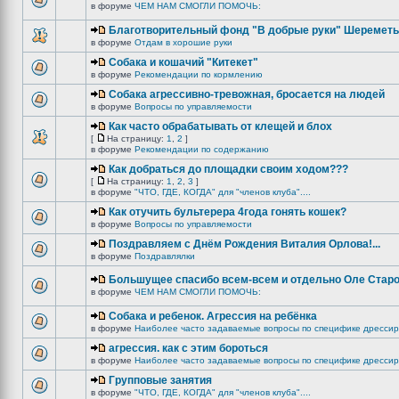
в форуме
ЧЕМ НАМ СМОГЛИ ПОМОЧЬ:
Благотворительный фонд "В добрые руки" Шереметь
в форуме
Отдам в хорошие руки
Собака и кошачий "Китекет"
в форуме
Рекомендации по кормлению
Собака агрессивно-тревожная, бросается на людей
в форуме
Вопросы по управляемости
Как часто обрабатывать от клещей и блох
[
На страницу:
1
,
2
]
в форуме
Рекомендации по содержанию
Как добраться до площадки своим ходом???
[
На страницу:
1
,
2
,
3
]
в форуме
"ЧТО, ГДЕ, КОГДА" для "членов клуба"....
Как отучить бультерера 4года гонять кошек?
в форуме
Вопросы по управляемости
Поздравляем с Днём Рождения Виталия Орлова!...
в форуме
Поздравлялки
Большущее спасибо всем-всем и отдельно Оле Старо
в форуме
ЧЕМ НАМ СМОГЛИ ПОМОЧЬ:
Собака и ребенок. Агрессия на ребёнка
в форуме
Наиболее часто задаваемые вопросы по специфике дрессир
агрессия. как с этим бороться
в форуме
Наиболее часто задаваемые вопросы по специфике дрессир
Групповые занятия
в форуме
"ЧТО, ГДЕ, КОГДА" для "членов клуба"....