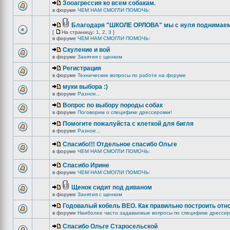
Зооагрессия ко всем собакам.
в форуме
ЧЕМ НАМ СМОГЛИ ПОМОЧЬ:
Благодаря "ШКОЛЕ ОРЛОВА" мы с нуля поднимаемс
[
На страницу:
1
,
2
,
3
]
в форуме
ЧЕМ НАМ СМОГЛИ ПОМОЧЬ:
Скуление и вой
в форуме
Занятия с щенком
Регистрация
в форуме
Технические вопросы по работе на форуме
муки выбора :)
в форуме
Разное...
Вопрос по выбору породы собак
в форуме
Поговорим о специфике дрессировки!
Помогите пожалуйста с клеткой для бигля
в форуме
Разное...
Спасибо!!! Отдельное спасибо Ольге
в форуме
ЧЕМ НАМ СМОГЛИ ПОМОЧЬ:
Спасибо Ирине
в форуме
ЧЕМ НАМ СМОГЛИ ПОМОЧЬ:
Щенок сидит под диваном
в форуме
Занятия с щенком
Годовалый кобель ВЕО. Как правильно построить отн
в форуме
Наиболее часто задаваемые вопросы по специфике дрессир
Спасибо Ольге Старосельской