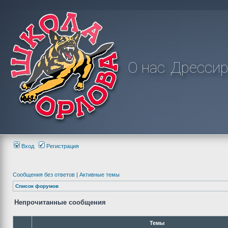
О нас
Дрессир
Вход
Регистрация
Сообщения без ответов
|
Активные темы
Список форумов
Непрочитанные сообщения
Темы