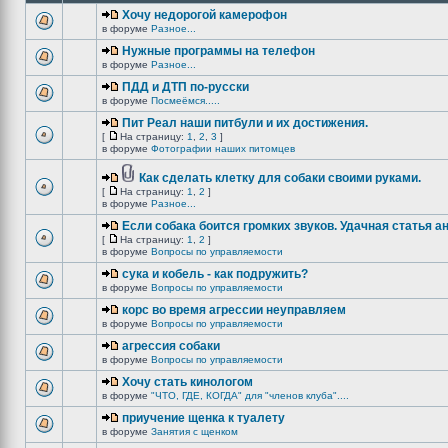
Хочу недорогой камерофон
в форуме
Разное...
Нужные программы на телефон
в форуме
Разное...
ПДД и ДТП по-русски
в форуме
Посмеёмся.....
Пит Реал наши питбули и их достижения.
[
На страницу:
1
,
2
,
3
]
в форуме
Фотографии наших питомцев
Как сделать клетку для собаки своими руками.
[
На страницу:
1
,
2
]
в форуме
Разное...
Если собака боится громких звуков. Удачная статья а
[
На страницу:
1
,
2
]
в форуме
Вопросы по управляемости
сука и кобель - как подружить?
в форуме
Вопросы по управляемости
корс во время агрессии неуправляем
в форуме
Вопросы по управляемости
агрессия собаки
в форуме
Вопросы по управляемости
Хочу стать кинологом
в форуме
"ЧТО, ГДЕ, КОГДА" для "членов клуба"....
приучение щенка к туалету
в форуме
Занятия с щенком