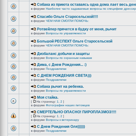
Собака из приюта оставаясь одна дома лает весь ден
в форуме
Наиболее часто задаваемые вопросы по специфике дрессир
Спасибо Ольге Старосельской!!!!
в форуме
ЧЕМ НАМ СМОГЛИ ПОМОЧЬ:
Ротвейлер прячется в будку от меня, рычит
в форуме
Вопросы по управляемости
Большой РЕСПЕКТ Ольге Старосельской
в форуме
ЧЕМ НАМ СМОГЛИ ПОМОЧЬ:
Дизбаланс добычи и защиты
в форуме
Вопросы по охранным навыкам
Дима, с Днем Рождения... :)
в форуме
Поздравлялки
C ДНЕМ РОЖДЕНИЯ СВЕТА)))
в форуме
Поздравлялки
Собака рычит на ребенка.
в форуме
Вопросы по управляемости
Моя стайка.
[
На страницу:
1
,
2
]
в форуме
Фотографии наших питомцев
СМЕРТЕЛЬНО ОПАСНО! ПИРОПЛАЗМОЗ!!!!
[
На страницу:
1
,
2
]
в форуме
Вопросы к ветеринару
С Днем Рождения Оля))))))
в форуме
Поздравлялки