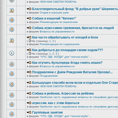
в форуме
ЧЕМ НАМ СМОГЛИ ПОМОЧЬ:
Благотворительный фонд "В добрые руки" Шереметь
в форуме
Отдам в хорошие руки
Собака и кошачий "Китекет"
в форуме
Рекомендации по кормлению
Собака агрессивно-тревожная, бросается на людей
в форуме
Вопросы по управляемости
Как часто обрабатывать от клещей и блох
[
На страницу:
1
,
2
]
в форуме
Рекомендации по содержанию
Как добраться до площадки своим ходом???
[
На страницу:
1
,
2
,
3
]
в форуме
"ЧТО, ГДЕ, КОГДА" для "членов клуба"....
Как отучить бультерера 4года гонять кошек?
в форуме
Вопросы по управляемости
Поздравляем с Днём Рождения Виталия Орлова!...
в форуме
Поздравлялки
Большущее спасибо всем-всем и отдельно Оле Старо
в форуме
ЧЕМ НАМ СМОГЛИ ПОМОЧЬ:
Собака и ребенок. Агрессия на ребёнка
в форуме
Наиболее часто задаваемые вопросы по специфике дрессир
агрессия. как с этим бороться
в форуме
Наиболее часто задаваемые вопросы по специфике дрессир
Групповые занятия
в форуме
"ЧТО, ГДЕ, КОГДА" для "членов клуба"....