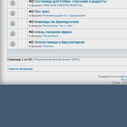
Гостиница для Собак- спасение и радость!
в форуме
ЧЕМ НАМ СМОГЛИ ПОМОЧЬ:
Пес воет
в форуме
Рекомендации по содержанию
Команды на французском
в форуме
Поговорим "ни о чём"....
очень смешное видео
в форуме
Посмеёмся.....
Зоогостиница в Красногорске
в форуме
Разное...
Страница
1
из
20
[ Результатов поиска более 1000 ]
Список форумов
Создано на основе
Рус
[ Time : 0.0