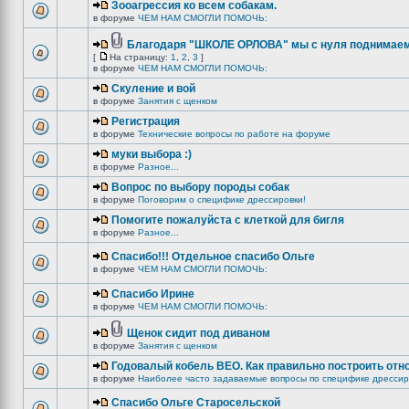
Зооагрессия ко всем собакам.
в форуме
ЧЕМ НАМ СМОГЛИ ПОМОЧЬ:
Благодаря "ШКОЛЕ ОРЛОВА" мы с нуля поднимаемс
[
На страницу:
1
,
2
,
3
]
в форуме
ЧЕМ НАМ СМОГЛИ ПОМОЧЬ:
Скуление и вой
в форуме
Занятия с щенком
Регистрация
в форуме
Технические вопросы по работе на форуме
муки выбора :)
в форуме
Разное...
Вопрос по выбору породы собак
в форуме
Поговорим о специфике дрессировки!
Помогите пожалуйста с клеткой для бигля
в форуме
Разное...
Спасибо!!! Отдельное спасибо Ольге
в форуме
ЧЕМ НАМ СМОГЛИ ПОМОЧЬ:
Спасибо Ирине
в форуме
ЧЕМ НАМ СМОГЛИ ПОМОЧЬ:
Щенок сидит под диваном
в форуме
Занятия с щенком
Годовалый кобель ВЕО. Как правильно построить отн
в форуме
Наиболее часто задаваемые вопросы по специфике дрессир
Спасибо Ольге Старосельской