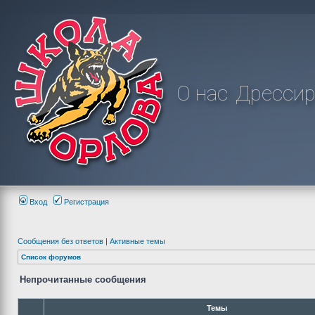
О нас
Дрессир
Вход
Регистрация
Сообщения без ответов
|
Активные темы
Список форумов
Непрочитанные сообщения
Темы