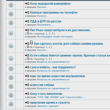
Хочу недорогой камерофон
в форуме
Разное...
Нужные программы на телефон
в форуме
Разное...
ПДД и ДТП по-русски
в форуме
Посмеёмся.....
Пит Реал наши питбули и их достижения.
[
На страницу:
1
,
2
,
3
]
в форуме
Фотографии наших питомцев
Как сделать клетку для собаки своими руками.
[
На страницу:
1
,
2
]
в форуме
Разное...
Если собака боится громких звуков. Удачная статья а
[
На страницу:
1
,
2
]
в форуме
Вопросы по управляемости
сука и кобель - как подружить?
в форуме
Вопросы по управляемости
корс во время агрессии неуправляем
в форуме
Вопросы по управляемости
агрессия собаки
в форуме
Вопросы по управляемости
Хочу стать кинологом
в форуме
"ЧТО, ГДЕ, КОГДА" для "членов клуба"....
приучение щенка к туалету
в форуме
Занятия с щенком