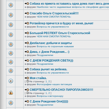
Собака из приюта оставаясь одна дома лает весь ден
в форуме
Наиболее часто задаваемые вопросы по специфике дрессир
Спасибо Ольге Старосельской!!!!
в форуме
ЧЕМ НАМ СМОГЛИ ПОМОЧЬ:
Ротвейлер прячется в будку от меня, рычит
в форуме
Вопросы по управляемости
Большой РЕСПЕКТ Ольге Старосельской
в форуме
ЧЕМ НАМ СМОГЛИ ПОМОЧЬ:
Дизбаланс добычи и защиты
в форуме
Вопросы по охранным навыкам
Дима, с Днем Рождения... :)
в форуме
Поздравлялки
C ДНЕМ РОЖДЕНИЯ СВЕТА)))
в форуме
Поздравлялки
Собака рычит на ребенка.
в форуме
Вопросы по управляемости
Моя стайка.
[
На страницу:
1
,
2
]
в форуме
Фотографии наших питомцев
СМЕРТЕЛЬНО ОПАСНО! ПИРОПЛАЗМОЗ!!!!
[
На страницу:
1
,
2
]
в форуме
Вопросы к ветеринару
С Днем Рождения Оля))))))
в форуме
Поздравлялки