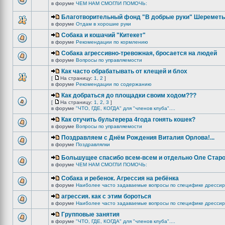
в форуме
ЧЕМ НАМ СМОГЛИ ПОМОЧЬ:
Благотворительный фонд "В добрые руки" Шереметь
в форуме
Отдам в хорошие руки
Собака и кошачий "Китекет"
в форуме
Рекомендации по кормлению
Собака агрессивно-тревожная, бросается на людей
в форуме
Вопросы по управляемости
Как часто обрабатывать от клещей и блох
[
На страницу:
1
,
2
]
в форуме
Рекомендации по содержанию
Как добраться до площадки своим ходом???
[
На страницу:
1
,
2
,
3
]
в форуме
"ЧТО, ГДЕ, КОГДА" для "членов клуба"....
Как отучить бультерера 4года гонять кошек?
в форуме
Вопросы по управляемости
Поздравляем с Днём Рождения Виталия Орлова!...
в форуме
Поздравлялки
Большущее спасибо всем-всем и отдельно Оле Старо
в форуме
ЧЕМ НАМ СМОГЛИ ПОМОЧЬ:
Собака и ребенок. Агрессия на ребёнка
в форуме
Наиболее часто задаваемые вопросы по специфике дрессир
агрессия. как с этим бороться
в форуме
Наиболее часто задаваемые вопросы по специфике дрессир
Групповые занятия
в форуме
"ЧТО, ГДЕ, КОГДА" для "членов клуба"....