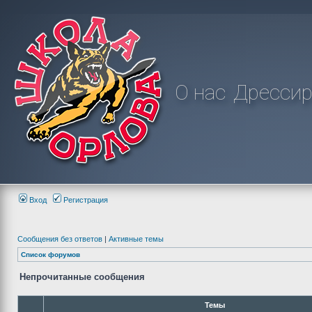
О нас
Дрессир
Вход
Регистрация
Сообщения без ответов
|
Активные темы
Список форумов
Непрочитанные сообщения
Темы