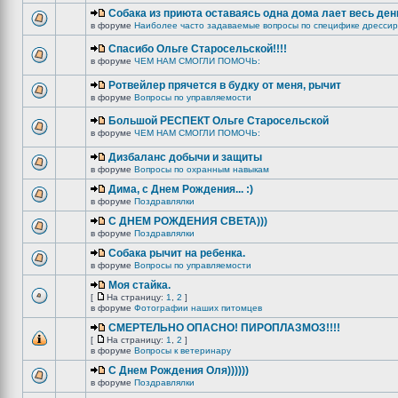
Собака из приюта оставаясь одна дома лает весь ден
в форуме
Наиболее часто задаваемые вопросы по специфике дрессир
Спасибо Ольге Старосельской!!!!
в форуме
ЧЕМ НАМ СМОГЛИ ПОМОЧЬ:
Ротвейлер прячется в будку от меня, рычит
в форуме
Вопросы по управляемости
Большой РЕСПЕКТ Ольге Старосельской
в форуме
ЧЕМ НАМ СМОГЛИ ПОМОЧЬ:
Дизбаланс добычи и защиты
в форуме
Вопросы по охранным навыкам
Дима, с Днем Рождения... :)
в форуме
Поздравлялки
C ДНЕМ РОЖДЕНИЯ СВЕТА)))
в форуме
Поздравлялки
Собака рычит на ребенка.
в форуме
Вопросы по управляемости
Моя стайка.
[
На страницу:
1
,
2
]
в форуме
Фотографии наших питомцев
СМЕРТЕЛЬНО ОПАСНО! ПИРОПЛАЗМОЗ!!!!
[
На страницу:
1
,
2
]
в форуме
Вопросы к ветеринару
С Днем Рождения Оля))))))
в форуме
Поздравлялки