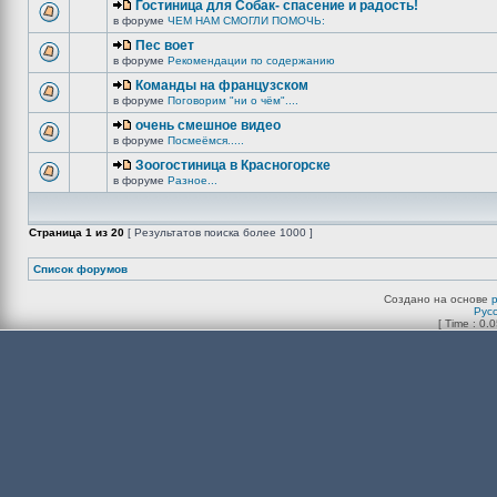
Гостиница для Собак- спасение и радость!
в форуме
ЧЕМ НАМ СМОГЛИ ПОМОЧЬ:
Пес воет
в форуме
Рекомендации по содержанию
Команды на французском
в форуме
Поговорим "ни о чём"....
очень смешное видео
в форуме
Посмеёмся.....
Зоогостиница в Красногорске
в форуме
Разное...
Страница
1
из
20
[ Результатов поиска более 1000 ]
Список форумов
Создано на основе
Рус
[ Time : 0.0