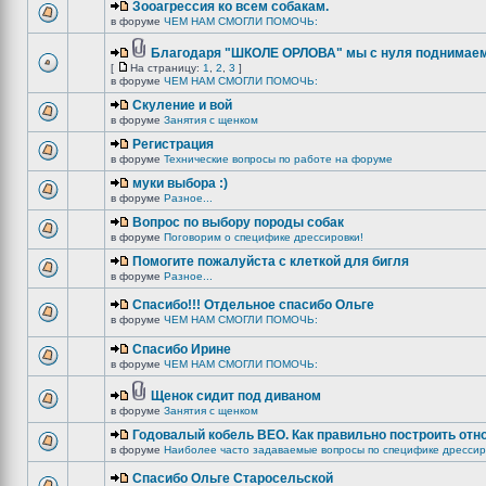
Зооагрессия ко всем собакам.
в форуме
ЧЕМ НАМ СМОГЛИ ПОМОЧЬ:
Благодаря "ШКОЛЕ ОРЛОВА" мы с нуля поднимаемс
[
На страницу:
1
,
2
,
3
]
в форуме
ЧЕМ НАМ СМОГЛИ ПОМОЧЬ:
Скуление и вой
в форуме
Занятия с щенком
Регистрация
в форуме
Технические вопросы по работе на форуме
муки выбора :)
в форуме
Разное...
Вопрос по выбору породы собак
в форуме
Поговорим о специфике дрессировки!
Помогите пожалуйста с клеткой для бигля
в форуме
Разное...
Спасибо!!! Отдельное спасибо Ольге
в форуме
ЧЕМ НАМ СМОГЛИ ПОМОЧЬ:
Спасибо Ирине
в форуме
ЧЕМ НАМ СМОГЛИ ПОМОЧЬ:
Щенок сидит под диваном
в форуме
Занятия с щенком
Годовалый кобель ВЕО. Как правильно построить отн
в форуме
Наиболее часто задаваемые вопросы по специфике дрессир
Спасибо Ольге Старосельской