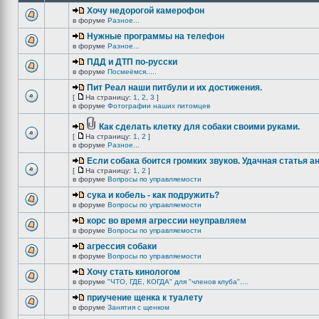
Хочу недорогой камерофон
в форуме
Разное...
Нужные программы на телефон
в форуме
Разное...
ПДД и ДТП по-русски
в форуме
Посмеёмся.....
Пит Реал наши питбули и их достижения.
[
На страницу:
1
,
2
,
3
]
в форуме
Фотографии наших питомцев
Как сделать клетку для собаки своими руками.
[
На страницу:
1
,
2
]
в форуме
Разное...
Если собака боится громких звуков. Удачная статья а
[
На страницу:
1
,
2
]
в форуме
Вопросы по управляемости
сука и кобель - как подружить?
в форуме
Вопросы по управляемости
корс во время агрессии неуправляем
в форуме
Вопросы по управляемости
агрессия собаки
в форуме
Вопросы по управляемости
Хочу стать кинологом
в форуме
"ЧТО, ГДЕ, КОГДА" для "членов клуба"....
приучение щенка к туалету
в форуме
Занятия с щенком