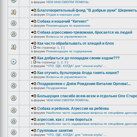
в форуме
ЧЕМ НАМ СМОГЛИ ПОМОЧЬ:
Благотворительный фонд "В добрые руки" Шереметь
в форуме
Отдам в хорошие руки
Собака и кошачий "Китекет"
в форуме
Рекомендации по кормлению
Собака агрессивно-тревожная, бросается на людей
в форуме
Вопросы по управляемости
Как часто обрабатывать от клещей и блох
[
На страницу:
1
,
2
]
в форуме
Рекомендации по содержанию
Как добраться до площадки своим ходом???
[
На страницу:
1
,
2
,
3
]
в форуме
"ЧТО, ГДЕ, КОГДА" для "членов клуба"....
Как отучить бультерера 4года гонять кошек?
в форуме
Вопросы по управляемости
Поздравляем с Днём Рождения Виталия Орлова!...
в форуме
Поздравлялки
Большущее спасибо всем-всем и отдельно Оле Старо
в форуме
ЧЕМ НАМ СМОГЛИ ПОМОЧЬ:
Собака и ребенок. Агрессия на ребёнка
в форуме
Наиболее часто задаваемые вопросы по специфике дрессир
агрессия. как с этим бороться
в форуме
Наиболее часто задаваемые вопросы по специфике дрессир
Групповые занятия
в форуме
"ЧТО, ГДЕ, КОГДА" для "членов клуба"....