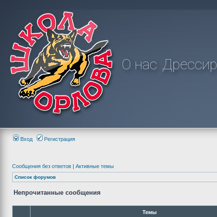
О нас
Дрессир
Вход
Регистрация
Сообщения без ответов
|
Активные темы
Список форумов
Непрочитанные сообщения
Темы