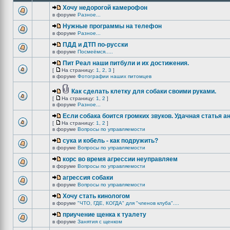
Хочу недорогой камерофон
в форуме
Разное...
Нужные программы на телефон
в форуме
Разное...
ПДД и ДТП по-русски
в форуме
Посмеёмся.....
Пит Реал наши питбули и их достижения.
[
На страницу:
1
,
2
,
3
]
в форуме
Фотографии наших питомцев
Как сделать клетку для собаки своими руками.
[
На страницу:
1
,
2
]
в форуме
Разное...
Если собака боится громких звуков. Удачная статья а
[
На страницу:
1
,
2
]
в форуме
Вопросы по управляемости
сука и кобель - как подружить?
в форуме
Вопросы по управляемости
корс во время агрессии неуправляем
в форуме
Вопросы по управляемости
агрессия собаки
в форуме
Вопросы по управляемости
Хочу стать кинологом
в форуме
"ЧТО, ГДЕ, КОГДА" для "членов клуба"....
приучение щенка к туалету
в форуме
Занятия с щенком