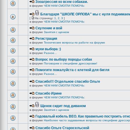
Зооагрессия ко всем собакам.
в форуме
ЧЕМ НАМ СМОГЛИ ПОМОЧЬ:
Благодаря "ШКОЛЕ ОРЛОВА" мы с нуля поднимаемс
[
На страницу:
1
,
2
,
3
]
в форуме
ЧЕМ НАМ СМОГЛИ ПОМОЧЬ:
Скуление и вой
в форуме
Занятия с щенком
Регистрация
в форуме
Технические вопросы по работе на форуме
муки выбора :)
в форуме
Разное...
Вопрос по выбору породы собак
в форуме
Поговорим о специфике дрессировки!
Помогите пожалуйста с клеткой для бигля
в форуме
Разное...
Спасибо!!! Отдельное спасибо Ольге
в форуме
ЧЕМ НАМ СМОГЛИ ПОМОЧЬ:
Спасибо Ирине
в форуме
ЧЕМ НАМ СМОГЛИ ПОМОЧЬ:
Щенок сидит под диваном
в форуме
Занятия с щенком
Годовалый кобель ВЕО. Как правильно построить отн
в форуме
Наиболее часто задаваемые вопросы по специфике дрессир
Спасибо Ольге Старосельской