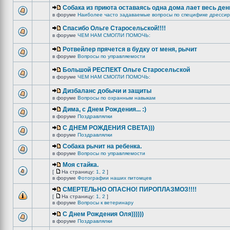
Собака из приюта оставаясь одна дома лает весь ден
в форуме
Наиболее часто задаваемые вопросы по специфике дрессир
Спасибо Ольге Старосельской!!!!
в форуме
ЧЕМ НАМ СМОГЛИ ПОМОЧЬ:
Ротвейлер прячется в будку от меня, рычит
в форуме
Вопросы по управляемости
Большой РЕСПЕКТ Ольге Старосельской
в форуме
ЧЕМ НАМ СМОГЛИ ПОМОЧЬ:
Дизбаланс добычи и защиты
в форуме
Вопросы по охранным навыкам
Дима, с Днем Рождения... :)
в форуме
Поздравлялки
C ДНЕМ РОЖДЕНИЯ СВЕТА)))
в форуме
Поздравлялки
Собака рычит на ребенка.
в форуме
Вопросы по управляемости
Моя стайка.
[
На страницу:
1
,
2
]
в форуме
Фотографии наших питомцев
СМЕРТЕЛЬНО ОПАСНО! ПИРОПЛАЗМОЗ!!!!
[
На страницу:
1
,
2
]
в форуме
Вопросы к ветеринару
С Днем Рождения Оля))))))
в форуме
Поздравлялки