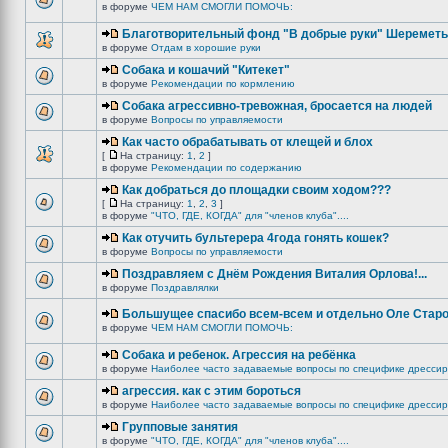
в форуме
ЧЕМ НАМ СМОГЛИ ПОМОЧЬ:
Благотворительный фонд "В добрые руки" Шереметь
в форуме
Отдам в хорошие руки
Собака и кошачий "Китекет"
в форуме
Рекомендации по кормлению
Собака агрессивно-тревожная, бросается на людей
в форуме
Вопросы по управляемости
Как часто обрабатывать от клещей и блох
[
На страницу:
1
,
2
]
в форуме
Рекомендации по содержанию
Как добраться до площадки своим ходом???
[
На страницу:
1
,
2
,
3
]
в форуме
"ЧТО, ГДЕ, КОГДА" для "членов клуба"....
Как отучить бультерера 4года гонять кошек?
в форуме
Вопросы по управляемости
Поздравляем с Днём Рождения Виталия Орлова!...
в форуме
Поздравлялки
Большущее спасибо всем-всем и отдельно Оле Старо
в форуме
ЧЕМ НАМ СМОГЛИ ПОМОЧЬ:
Собака и ребенок. Агрессия на ребёнка
в форуме
Наиболее часто задаваемые вопросы по специфике дрессир
агрессия. как с этим бороться
в форуме
Наиболее часто задаваемые вопросы по специфике дрессир
Групповые занятия
в форуме
"ЧТО, ГДЕ, КОГДА" для "членов клуба"....