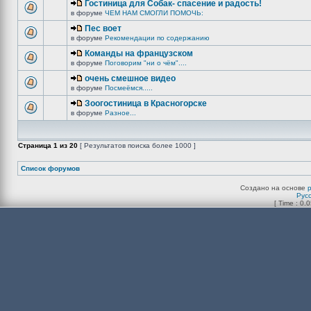
Гостиница для Собак- спасение и радость!
в форуме
ЧЕМ НАМ СМОГЛИ ПОМОЧЬ:
Пес воет
в форуме
Рекомендации по содержанию
Команды на французском
в форуме
Поговорим "ни о чём"....
очень смешное видео
в форуме
Посмеёмся.....
Зоогостиница в Красногорске
в форуме
Разное...
Страница
1
из
20
[ Результатов поиска более 1000 ]
Список форумов
Создано на основе
Рус
[ Time : 0.0