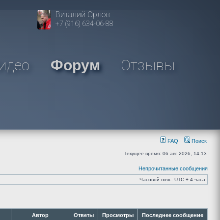
Виталий Орлов
+7 (916) 634-06-88
идео
Отзывы
Форум
FAQ
Поиск
Текущее время: 06 авг 2026, 14:13
Непрочитанные сообщения
Часовой пояс: UTC + 4 часа
Автор
Ответы
Просмотры
Последнее сообщение