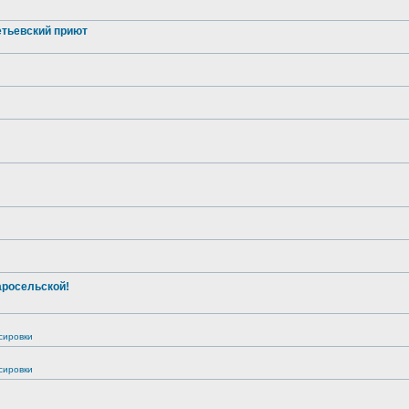
тьевский приют
аросельской!
сировки
сировки