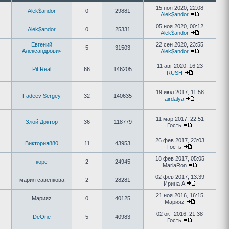
15 ноя 2020, 22:08
Alek$andor
0
29881
Alek$andor
05 ноя 2020, 00:12
Alek$andor
0
25331
Alek$andor
Евгений
22 сен 2020, 23:55
5
31503
Александрович
Alek$andor
11 авг 2020, 16:23
Pit Real
66
146205
RUSH
19 июл 2017, 11:58
Fadeev Sergey
32
140635
airdalya
11 мар 2017, 22:51
Злой Доктор
36
118779
Гость
26 фев 2017, 23:03
Виктория880
11
43953
Гость
18 фев 2017, 05:05
корс
2
24945
MariaRon
02 фев 2017, 13:39
мария савенкова
2
28281
Ирина А
21 ноя 2016, 16:15
Марияz
0
40125
Марияz
02 окт 2016, 21:38
DeOne
5
40983
Гость