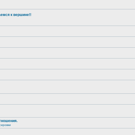
емся к вершине!!
тношения.
сировки