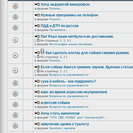
Хочу недорогой камерофон
в форуме
Разное...
Нужные программы на телефон
в форуме
Разное...
ПДД и ДТП по-русски
в форуме
Посмеёмся.....
Пит Реал наши питбули и их достижения.
[
На страницу:
1
,
2
,
3
]
в форуме
Фотографии наших питомцев
Как сделать клетку для собаки своими руками.
[
На страницу:
1
,
2
]
в форуме
Разное...
Если собака боится громких звуков. Удачная статья
[
На страницу:
1
,
2
]
в форуме
Вопросы по управляемости
сука и кобель - как подружить?
в форуме
Вопросы по управляемости
корс во время агрессии неуправляем
в форуме
Вопросы по управляемости
агрессия собаки
в форуме
Вопросы по управляемости
Хочу стать кинологом
в форуме
"ЧТО, ГДЕ, КОГДА" для "членов клуба"....
приучение щенка к туалету
в форуме
Занятия с щенком