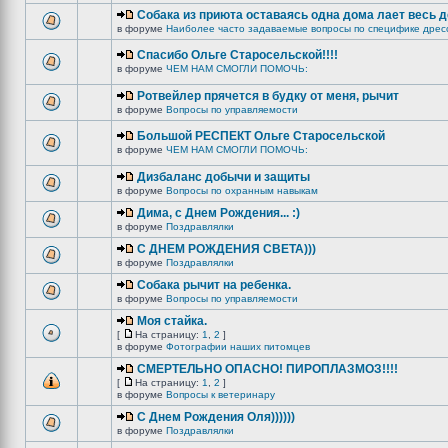
Собака из приюта оставаясь одна дома лает весь 
в форуме
Наиболее часто задаваемые вопросы по специфике дрес
Спасибо Ольге Старосельской!!!!
в форуме
ЧЕМ НАМ СМОГЛИ ПОМОЧЬ:
Ротвейлер прячется в будку от меня, рычит
в форуме
Вопросы по управляемости
Большой РЕСПЕКТ Ольге Старосельской
в форуме
ЧЕМ НАМ СМОГЛИ ПОМОЧЬ:
Дизбаланс добычи и защиты
в форуме
Вопросы по охранным навыкам
Дима, с Днем Рождения... :)
в форуме
Поздравлялки
C ДНЕМ РОЖДЕНИЯ СВЕТА)))
в форуме
Поздравлялки
Собака рычит на ребенка.
в форуме
Вопросы по управляемости
Моя стайка.
[
На страницу:
1
,
2
]
в форуме
Фотографии наших питомцев
СМЕРТЕЛЬНО ОПАСНО! ПИРОПЛАЗМОЗ!!!!
[
На страницу:
1
,
2
]
в форуме
Вопросы к ветеринару
С Днем Рождения Оля))))))
в форуме
Поздравлялки