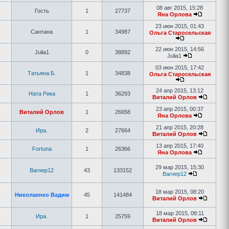
08 авг 2015, 15:28
Гость
1
27737
Яна Орлова
23 июн 2015, 01:43
Сантана
1
34987
Ольга Старосельская
22 июн 2015, 14:56
Julia1
0
38892
Julia1
03 июн 2015, 17:42
Татьяна Б.
1
34838
Ольга Старосельская
24 апр 2015, 13:12
Ната Рика
1
36293
Виталий Орлов
23 апр 2015, 00:37
Виталий Орлов
1
26658
Яна Орлова
21 апр 2015, 20:28
Ира.
2
27664
Виталий Орлов
13 апр 2015, 17:40
Fortuna
1
26366
Яна Орлова
29 мар 2015, 15:30
Вагнер12
43
133152
Вагнер12
18 мар 2015, 08:20
Николаенко Вадим
45
141484
Виталий Орлов
18 мар 2015, 08:11
Ира.
1
25759
Виталий Орлов