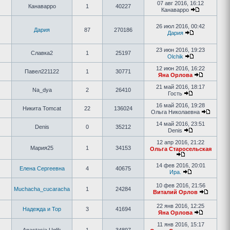
07 авг 2016, 16:12
Канаварро
1
40227
Канаварро
26 июл 2016, 00:42
Дария
87
270186
Дария
23 июн 2016, 19:23
Славка2
1
25197
Olchik
12 июн 2016, 16:22
Павел221122
1
30771
Яна Орлова
21 май 2016, 18:17
Na_dya
2
26410
Гость
16 май 2016, 19:28
Никита Tomcat
22
136024
Ольга Николаевна
14 май 2016, 23:51
Denis
0
35212
Denis
12 апр 2016, 21:22
Мария25
1
34153
Ольга Старосельская
14 фев 2016, 20:01
Елена Сергеевна
4
40675
Ира.
10 фев 2016, 21:56
Muchacha_cucaracha
1
24284
Виталий Орлов
22 янв 2016, 12:25
Надежда и Тор
3
41694
Яна Орлова
11 янв 2016, 15:17