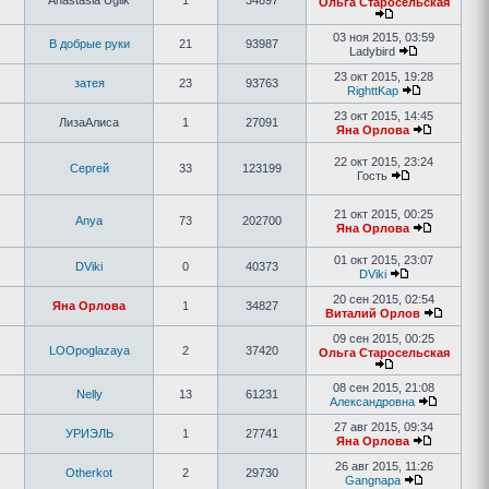
Anastasia Uglik
1
34897
Ольга Старосельская
03 ноя 2015, 03:59
В добрые руки
21
93987
Ladybird
23 окт 2015, 19:28
затея
23
93763
RighttKap
23 окт 2015, 14:45
ЛизаАлиса
1
27091
Яна Орлова
22 окт 2015, 23:24
Сергей
33
123199
Гость
21 окт 2015, 00:25
Anya
73
202700
Яна Орлова
01 окт 2015, 23:07
DViki
0
40373
DViki
20 сен 2015, 02:54
Яна Орлова
1
34827
Виталий Орлов
09 сен 2015, 00:25
LOOpoglazaya
2
37420
Ольга Старосельская
08 сен 2015, 21:08
Nelly
13
61231
Александровна
27 авг 2015, 09:34
УРИЭЛЬ
1
27741
Яна Орлова
26 авг 2015, 11:26
Otherkot
2
29730
Gangnapa