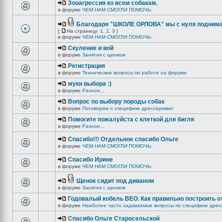
Зооагрессия ко всем собакам.
в форуме
ЧЕМ НАМ СМОГЛИ ПОМОЧЬ:
Благодаря "ШКОЛЕ ОРЛОВА" мы с нуля поднима
[
На страницу:
1
,
2
,
3
]
в форуме
ЧЕМ НАМ СМОГЛИ ПОМОЧЬ:
Скуление и вой
в форуме
Занятия с щенком
Регистрация
в форуме
Технические вопросы по работе на форуме
муки выбора :)
в форуме
Разное...
Вопрос по выбору породы собак
в форуме
Поговорим о специфике дрессировки!
Помогите пожалуйста с клеткой для бигля
в форуме
Разное...
Спасибо!!! Отдельное спасибо Ольге
в форуме
ЧЕМ НАМ СМОГЛИ ПОМОЧЬ:
Спасибо Ирине
в форуме
ЧЕМ НАМ СМОГЛИ ПОМОЧЬ:
Щенок сидит под диваном
в форуме
Занятия с щенком
Годовалый кобель ВЕО. Как правильно построить о
в форуме
Наиболее часто задаваемые вопросы по специфике дрес
Спасибо Ольге Старосельской