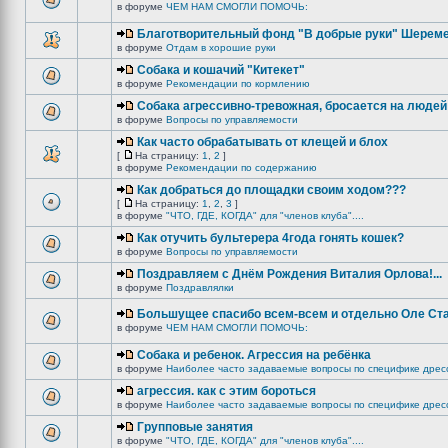
в форуме
ЧЕМ НАМ СМОГЛИ ПОМОЧЬ:
Благотворительный фонд "В добрые руки" Шереме
в форуме
Отдам в хорошие руки
Собака и кошачий "Китекет"
в форуме
Рекомендации по кормлению
Собака агрессивно-тревожная, бросается на людей
в форуме
Вопросы по управляемости
Как часто обрабатывать от клещей и блох
[
На страницу:
1
,
2
]
в форуме
Рекомендации по содержанию
Как добраться до площадки своим ходом???
[
На страницу:
1
,
2
,
3
]
в форуме
"ЧТО, ГДЕ, КОГДА" для "членов клуба"....
Как отучить бультерера 4года гонять кошек?
в форуме
Вопросы по управляемости
Поздравляем с Днём Рождения Виталия Орлова!...
в форуме
Поздравлялки
Большущее спасибо всем-всем и отдельно Оле Ст
в форуме
ЧЕМ НАМ СМОГЛИ ПОМОЧЬ:
Собака и ребенок. Агрессия на ребёнка
в форуме
Наиболее часто задаваемые вопросы по специфике дрес
агрессия. как с этим бороться
в форуме
Наиболее часто задаваемые вопросы по специфике дрес
Групповые занятия
в форуме
"ЧТО, ГДЕ, КОГДА" для "членов клуба"....