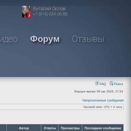
Виталий Орлов
+7 (916) 634-06-88
идео
Отзывы
Форум
FAQ
Поиск
Текущее время: 09 авг 2026, 17:24
Непрочитанные сообщения
Часовой пояс: UTC + 4 часа
Автор
Ответы
Просмотры
Последнее сообщение