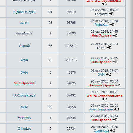
Anastasia Uglik
1
34904
Ольга Старосельская
03 ноя 2015, 03:59
В добрые руки
21
94019
Ladybird
23 окт 2015, 19:28
затея
23
93795
RighttKap
23 окт 2015, 14:45
ЛизаАлиса
1
27093
Яна Орлова
22 окт 2015, 23:24
Сергей
33
123212
Гость
21 окт 2015, 00:25
Anya
73
202713
Яна Орлова
01 окт 2015, 23:07
DViki
0
40376
DViki
20 сен 2015, 02:54
Яна Орлова
1
34835
Виталий Орлов
09 сен 2015, 00:25
LOOpoglazaya
2
37432
Ольга Старосельская
08 сен 2015, 21:08
Nelly
13
61250
Александровна
27 авг 2015, 09:34
УРИЭЛЬ
1
27744
Яна Орлова
26 авг 2015, 11:26
Otherkot
2
29734
Gangnapa