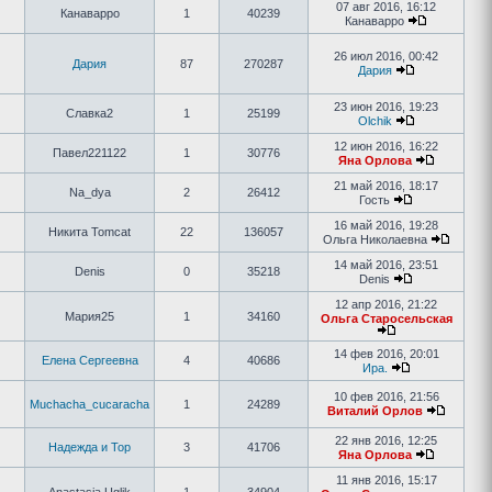
07 авг 2016, 16:12
Канаварро
1
40239
Канаварро
26 июл 2016, 00:42
Дария
87
270287
Дария
23 июн 2016, 19:23
Славка2
1
25199
Olchik
12 июн 2016, 16:22
Павел221122
1
30776
Яна Орлова
21 май 2016, 18:17
Na_dya
2
26412
Гость
16 май 2016, 19:28
Никита Tomcat
22
136057
Ольга Николаевна
14 май 2016, 23:51
Denis
0
35218
Denis
12 апр 2016, 21:22
Мария25
1
34160
Ольга Старосельская
14 фев 2016, 20:01
Елена Сергеевна
4
40686
Ира.
10 фев 2016, 21:56
Muchacha_cucaracha
1
24289
Виталий Орлов
22 янв 2016, 12:25
Надежда и Тор
3
41706
Яна Орлова
11 янв 2016, 15:17