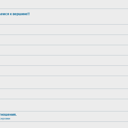
емся к вершине!!
тношения.
сировки