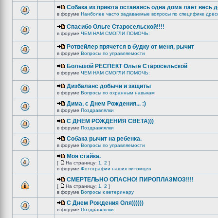
Собака из приюта оставаясь одна дома лает весь 
в форуме
Наиболее часто задаваемые вопросы по специфике дрес
Спасибо Ольге Старосельской!!!!
в форуме
ЧЕМ НАМ СМОГЛИ ПОМОЧЬ:
Ротвейлер прячется в будку от меня, рычит
в форуме
Вопросы по управляемости
Большой РЕСПЕКТ Ольге Старосельской
в форуме
ЧЕМ НАМ СМОГЛИ ПОМОЧЬ:
Дизбаланс добычи и защиты
в форуме
Вопросы по охранным навыкам
Дима, с Днем Рождения... :)
в форуме
Поздравлялки
C ДНЕМ РОЖДЕНИЯ СВЕТА)))
в форуме
Поздравлялки
Собака рычит на ребенка.
в форуме
Вопросы по управляемости
Моя стайка.
[
На страницу:
1
,
2
]
в форуме
Фотографии наших питомцев
СМЕРТЕЛЬНО ОПАСНО! ПИРОПЛАЗМОЗ!!!!
[
На страницу:
1
,
2
]
в форуме
Вопросы к ветеринару
С Днем Рождения Оля))))))
в форуме
Поздравлялки