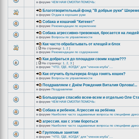
в форуме
ЧЕМ НАМ СМОГЛИ ПОМОЧЬ:
Благотворительный фонд "В добрые руки" Шереме
в форуме
Отдам в хорошие руки
Собака и кошачий "Китекет"
в форуме
Рекомендации по кормлению
Собака агрессивно-тревожная, бросается на людей
в форуме
Вопросы по управляемости
Как часто обрабатывать от клещей и блох
[
На страницу:
1
,
2
]
в форуме
Рекомендации по содержанию
Как добраться до площадки своим ходом???
[
На страницу:
1
,
2
,
3
]
в форуме
"ЧТО, ГДЕ, КОГДА" для "членов клуба"....
Как отучить бультерера 4года гонять кошек?
в форуме
Вопросы по управляемости
Поздравляем с Днём Рождения Виталия Орлова!...
в форуме
Поздравлялки
Большущее спасибо всем-всем и отдельно Оле Ст
в форуме
ЧЕМ НАМ СМОГЛИ ПОМОЧЬ:
Собака и ребенок. Агрессия на ребёнка
в форуме
Наиболее часто задаваемые вопросы по специфике дрес
агрессия. как с этим бороться
в форуме
Наиболее часто задаваемые вопросы по специфике дрес
Групповые занятия
в форуме
"ЧТО, ГДЕ, КОГДА" для "членов клуба"....