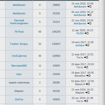
15 ноя 2020, 22:08
Alek$andor
0
29889
Alek$andor
05 ноя 2020, 00:12
Alek$andor
0
25336
Alek$andor
Евгений
22 сен 2020, 23:55
5
31514
Александрович
Alek$andor
11 авг 2020, 16:23
Pit Real
66
146235
RUSH
19 июл 2017, 11:58
Fadeev Sergey
32
140647
airdalya
11 мар 2017, 22:51
Злой Доктор
36
118802
Гость
26 фев 2017, 23:03
Виктория880
11
43959
Гость
18 фев 2017, 05:05
корс
2
24949
MariaRon
02 фев 2017, 13:39
мария савенкова
2
28286
Ирина А
21 ноя 2016, 16:15
Марияz
0
40136
Марияz
02 окт 2016, 21:38
DeOne
5
40993
Гость