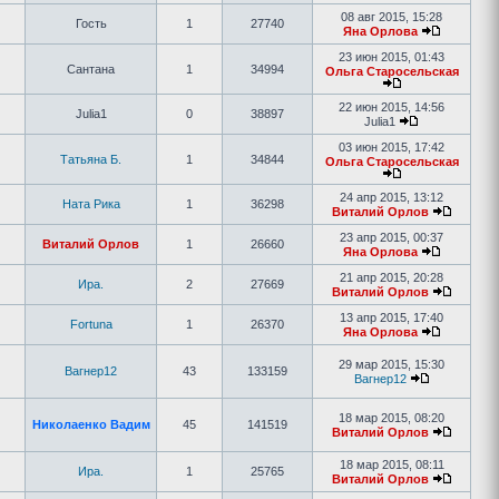
08 авг 2015, 15:28
Гость
1
27740
Яна Орлова
23 июн 2015, 01:43
Сантана
1
34994
Ольга Старосельская
22 июн 2015, 14:56
Julia1
0
38897
Julia1
03 июн 2015, 17:42
Татьяна Б.
1
34844
Ольга Старосельская
24 апр 2015, 13:12
Ната Рика
1
36298
Виталий Орлов
23 апр 2015, 00:37
Виталий Орлов
1
26660
Яна Орлова
21 апр 2015, 20:28
Ира.
2
27669
Виталий Орлов
13 апр 2015, 17:40
Fortuna
1
26370
Яна Орлова
29 мар 2015, 15:30
Вагнер12
43
133159
Вагнер12
18 мар 2015, 08:20
Николаенко Вадим
45
141519
Виталий Орлов
18 мар 2015, 08:11
Ира.
1
25765
Виталий Орлов