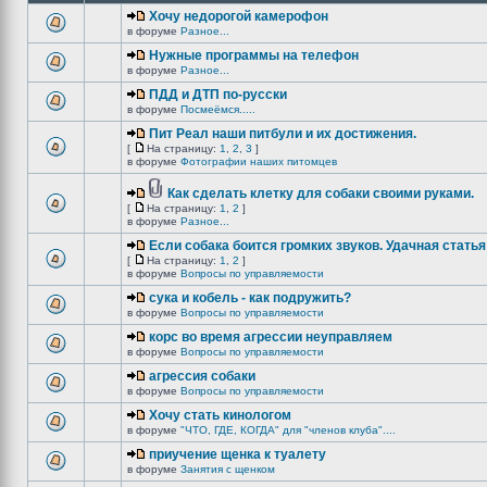
Хочу недорогой камерофон
в форуме
Разное...
Нужные программы на телефон
в форуме
Разное...
ПДД и ДТП по-русски
в форуме
Посмеёмся.....
Пит Реал наши питбули и их достижения.
[
На страницу:
1
,
2
,
3
]
в форуме
Фотографии наших питомцев
Как сделать клетку для собаки своими руками.
[
На страницу:
1
,
2
]
в форуме
Разное...
Если собака боится громких звуков. Удачная статья
[
На страницу:
1
,
2
]
в форуме
Вопросы по управляемости
сука и кобель - как подружить?
в форуме
Вопросы по управляемости
корс во время агрессии неуправляем
в форуме
Вопросы по управляемости
агрессия собаки
в форуме
Вопросы по управляемости
Хочу стать кинологом
в форуме
"ЧТО, ГДЕ, КОГДА" для "членов клуба"....
приучение щенка к туалету
в форуме
Занятия с щенком