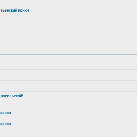
тьевский приют
аросельской!
сировки
сировки