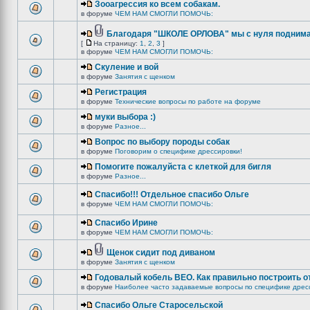
Зооагрессия ко всем собакам.
в форуме
ЧЕМ НАМ СМОГЛИ ПОМОЧЬ:
Благодаря "ШКОЛЕ ОРЛОВА" мы с нуля поднима
[
На страницу:
1
,
2
,
3
]
в форуме
ЧЕМ НАМ СМОГЛИ ПОМОЧЬ:
Скуление и вой
в форуме
Занятия с щенком
Регистрация
в форуме
Технические вопросы по работе на форуме
муки выбора :)
в форуме
Разное...
Вопрос по выбору породы собак
в форуме
Поговорим о специфике дрессировки!
Помогите пожалуйста с клеткой для бигля
в форуме
Разное...
Спасибо!!! Отдельное спасибо Ольге
в форуме
ЧЕМ НАМ СМОГЛИ ПОМОЧЬ:
Спасибо Ирине
в форуме
ЧЕМ НАМ СМОГЛИ ПОМОЧЬ:
Щенок сидит под диваном
в форуме
Занятия с щенком
Годовалый кобель ВЕО. Как правильно построить о
в форуме
Наиболее часто задаваемые вопросы по специфике дрес
Спасибо Ольге Старосельской