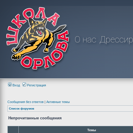
О нас
Дрессир
Вход
Регистрация
Сообщения без ответов
|
Активные темы
Список форумов
Непрочитанные сообщения
Темы