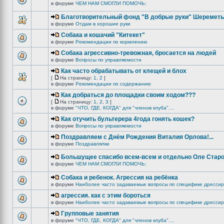
в форуме
ЧЕМ НАМ СМОГЛИ ПОМОЧЬ:
Благотворительный фонд "В добрые руки" Шереметь
в форуме
Отдам в хорошие руки
Собака и кошачий "Китекет"
в форуме
Рекомендации по кормлению
Собака агрессивно-тревожная, бросается на людей
в форуме
Вопросы по управляемости
Как часто обрабатывать от клещей и блох
[
На страницу:
1
,
2
]
в форуме
Рекомендации по содержанию
Как добраться до площадки своим ходом???
[
На страницу:
1
,
2
,
3
]
в форуме
"ЧТО, ГДЕ, КОГДА" для "членов клуба"....
Как отучить бультерера 4года гонять кошек?
в форуме
Вопросы по управляемости
Поздравляем с Днём Рождения Виталия Орлова!...
в форуме
Поздравлялки
Большущее спасибо всем-всем и отдельно Оле Старо
в форуме
ЧЕМ НАМ СМОГЛИ ПОМОЧЬ:
Собака и ребенок. Агрессия на ребёнка
в форуме
Наиболее часто задаваемые вопросы по специфике дрессир
агрессия. как с этим бороться
в форуме
Наиболее часто задаваемые вопросы по специфике дрессир
Групповые занятия
в форуме
"ЧТО, ГДЕ, КОГДА" для "членов клуба"....