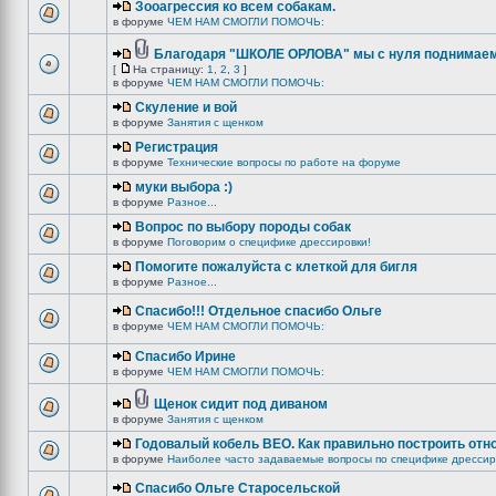
Зооагрессия ко всем собакам.
в форуме
ЧЕМ НАМ СМОГЛИ ПОМОЧЬ:
Благодаря "ШКОЛЕ ОРЛОВА" мы с нуля поднимаемс
[
На страницу:
1
,
2
,
3
]
в форуме
ЧЕМ НАМ СМОГЛИ ПОМОЧЬ:
Скуление и вой
в форуме
Занятия с щенком
Регистрация
в форуме
Технические вопросы по работе на форуме
муки выбора :)
в форуме
Разное...
Вопрос по выбору породы собак
в форуме
Поговорим о специфике дрессировки!
Помогите пожалуйста с клеткой для бигля
в форуме
Разное...
Спасибо!!! Отдельное спасибо Ольге
в форуме
ЧЕМ НАМ СМОГЛИ ПОМОЧЬ:
Спасибо Ирине
в форуме
ЧЕМ НАМ СМОГЛИ ПОМОЧЬ:
Щенок сидит под диваном
в форуме
Занятия с щенком
Годовалый кобель ВЕО. Как правильно построить отн
в форуме
Наиболее часто задаваемые вопросы по специфике дрессир
Спасибо Ольге Старосельской