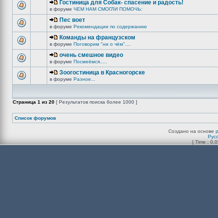
Гостиница для Собак- спасение и радость!
в форуме
ЧЕМ НАМ СМОГЛИ ПОМОЧЬ:
Пес воет
в форуме
Рекомендации по содержанию
Команды на французском
в форуме
Поговорим "ни о чём"....
очень смешное видео
в форуме
Посмеёмся.....
Зоогостиница в Красногорске
в форуме
Разное...
Страница
1
из
20
[ Результатов поиска более 1000 ]
Список форумов
Создано на основе
Рус
[ Time : 0.0