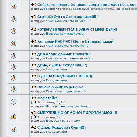
Собака из приюта оставаясь одна дома лает весь ден
в форуме
Наиболее часто задаваемые вопросы по специфике дрессир
Спасибо Ольге Старосельской!!!!
в форуме
ЧЕМ НАМ СМОГЛИ ПОМОЧЬ:
Ротвейлер прячется в будку от меня, рычит
в форуме
Вопросы по управляемости
Большой РЕСПЕКТ Ольге Старосельской
в форуме
ЧЕМ НАМ СМОГЛИ ПОМОЧЬ:
Дизбаланс добычи и защиты
в форуме
Вопросы по охранным навыкам
Дима, с Днем Рождения... :)
в форуме
Поздравлялки
C ДНЕМ РОЖДЕНИЯ СВЕТА)))
в форуме
Поздравлялки
Собака рычит на ребенка.
в форуме
Вопросы по управляемости
Моя стайка.
[
На страницу:
1
,
2
]
в форуме
Фотографии наших питомцев
СМЕРТЕЛЬНО ОПАСНО! ПИРОПЛАЗМОЗ!!!!
[
На страницу:
1
,
2
]
в форуме
Вопросы к ветеринару
С Днем Рождения Оля))))))
в форуме
Поздравлялки