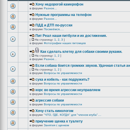
Хочу недорогой камерофон
в форуме
Разное...
Нужные программы на телефон
в форуме
Разное...
ПДД и ДТП по-русски
в форуме
Посмеёмся.....
Пит Реал наши питбули и их достижения.
[
На страницу:
1
,
2
,
3
]
в форуме
Фотографии наших питомцев
Как сделать клетку для собаки своими руками.
[
На страницу:
1
,
2
]
в форуме
Разное...
Если собака боится громких звуков. Удачная статья а
[
На страницу:
1
,
2
]
в форуме
Вопросы по управляемости
сука и кобель - как подружить?
в форуме
Вопросы по управляемости
корс во время агрессии неуправляем
в форуме
Вопросы по управляемости
агрессия собаки
в форуме
Вопросы по управляемости
Хочу стать кинологом
в форуме
"ЧТО, ГДЕ, КОГДА" для "членов клуба"....
приучение щенка к туалету
в форуме
Занятия с щенком